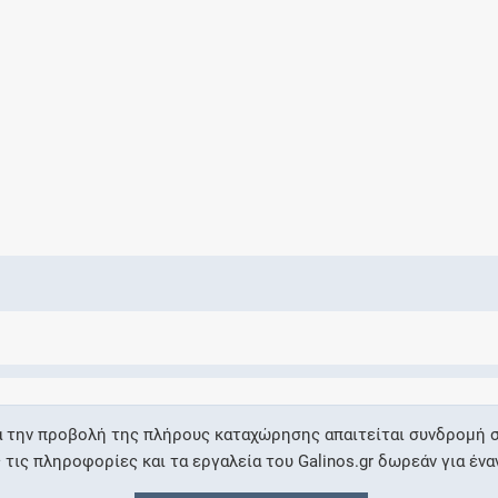
Ελέγξτε την αγωγή σας για αντενδείξεις και
αλληλεπιδράσεις μεταξύ των φαρμάκων
Οι συνταγές μου
Αποθηκεύστε τις συνταγές σας και
μοιραστείτε τις εύκολα και με ασφάλεια
Μητρότητα και φάρμακα
Ενημερωθείτε για την ασφάλεια χορήγησης
α την προβολή της πλήρους καταχώρησης απαιτείται συνδρομή σ
ενός φαρμάκου κατά τη διάρκεια της
ις πληροφορίες και τα εργαλεία του Galinos.gr δωρεάν για ένα
εγκυμοσύνης ή του θηλασμού