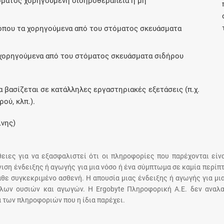
τόματος χορηγούμενη σιδηροθεραπεία ή μη
Μοιραζόμαστε μαζί σας γεγονότα της
πορείας του Galinos.gr από το 2011 μέχρι
όπου τα χορηγούμενα από του στόματος σκευάσματα
σήμερα
α χορηγούμενα από του στόματος σκευάσματα σιδήρου
 βασίζεται σε κατάλληλες εργαστηριακές εξετάσεις (π.χ.
oύ, κλπ.).
ίνης)
άθειες για να εξασφαλιστεί ότι οι πληροφορίες που παρέχονται είν
άνιση ένδειξης ή αγωγής για μια νόσο ή ένα σύμπτωμα σε καμία περίπ
άθε συγκεκριμένο ασθενή. Η απουσία μιας ένδειξης ή αγωγής για μι
λων ουσιών και αγωγών. Η Ergobyte Πληροφορική Α.Ε. δεν αναλα
 των πληροφοριών που η ίδια παρέχει.