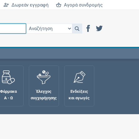
Δωρεάν εγγραφή
Αγορά συνδρομής
Φάρμακα
Έλεγχος
Ενδείξεις
Α - Ω
συγχορήγησης
και αγωγές