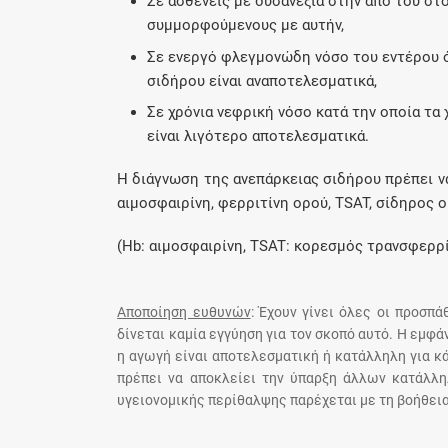
Σε ασθενείς με δυσανεξία στην από του σ
συμμορφούμενους με αυτήν,
Σε ενεργό φλεγμονώδη νόσο του εντέρου 
σιδήρου είναι αναποτελεσματικά,
Σε χρόνια νεφρική νόσο κατά την οποία τ
είναι λιγότερο αποτελεσματικά.
H διάγνωση της ανεπάρκειας σιδήρου πρέπει να
αιμοσφαιρίνη, φερριτίνη ορού, TSAT, σίδηρος ορ
(Hb: αιμοσφαιρίνη, TSAT: κορεσμός τρανσφερρ
Αποποίηση ευθυνών
: Έχουν γίνει όλες οι προσπ
δίνεται καμία εγγύηση για τον σκοπό αυτό. Η εμφ
η αγωγή είναι αποτελεσματική ή κατάλληλη για κ
πρέπει να αποκλείει την ύπαρξη άλλων κατάλλη
υγειονομικής περίθαλψης παρέχεται με τη βοήθεια