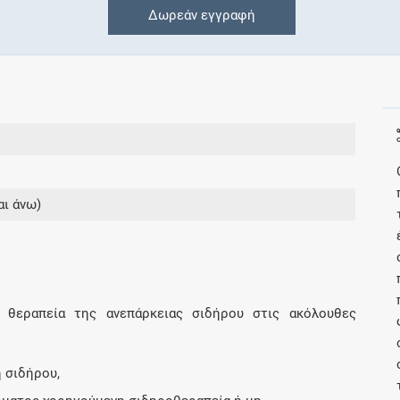
Δωρεάν εγγραφή
Συνδρομές
Μάθετε περισσότερα για τα οφέλη και τις
επιπλέον παροχές των συνδρομητικών
προγραμμάτων
αι άνω)
Ενδείξεις και αγωγές
Βρείτε θεραπευτικές ενδείξεις και αγωγές για
νόσους, συμπτώματα και ιατρικές πράξεις
η θεραπεία της ανεπάρκειας σιδήρου στις ακόλουθες
ή σιδήρου,
Γνωρίζατε ότι...