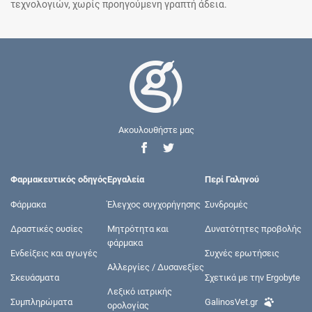
τεχνολογιών, χωρίς προηγούμενη γραπτή άδεια.
Ακουλουθήστε μας
Φαρμακευτικός οδηγός
Εργαλεία
Περί Γαληνού
Φάρμακα
Έλεγχος συγχορήγησης
Συνδρομές
Δραστικές ουσίες
Μητρότητα και
Δυνατότητες προβολής
φάρμακα
Ενδείξεις και αγωγές
Συχνές ερωτήσεις
Αλλεργίες / Δυσανεξίες
Σκευάσματα
Σχετικά με την Ergobyte
Λεξικό ιατρικής
Συμπληρώματα
GalinosVet.gr
ορολογίας