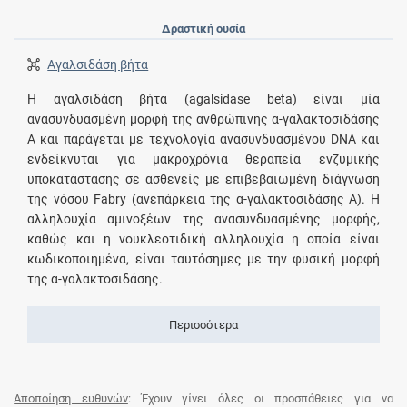
Δραστική ουσία
Αγαλσιδάση βήτα
Η αγαλσιδάση βήτα (agalsidase beta) είναι μία
ανασυνδυασμένη μορφή της ανθρώπινης α-γαλακτοσιδάσης
Α και παράγεται με τεχνολογία ανασυνδυασμένου DNA και
ενδείκνυται για μακροχρόνια θεραπεία ενζυμικής
υποκατάστασης σε ασθενείς με επιβεβαιωμένη διάγνωση
της νόσου Fabry (ανεπάρκεια της α-γαλακτοσιδάσης Α). Η
αλληλουχία αμινοξέων της ανασυνδυασμένης μορφής,
καθώς και η νουκλεοτιδική αλληλουχία η οποία είναι
κωδικοποιημένα, είναι ταυτόσημες με την φυσική μορφή
της α-γαλακτοσιδάσης.
Περισσότερα
Αποποίηση ευθυνών
: Έχουν γίνει όλες οι προσπάθειες για να