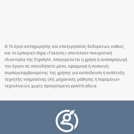
© Το έργο καταχώρησης και επεξεργασίας δεδομένων, καθώς
και το εμπορικό σήμα «Γαληνός» αποτελούν πνευματική
ιδιοκτησία της Ergobyte. Απαγορεύεται η χρήση ή αναπαραγωγή
του έργου σε οποιοδήποτε μέσο, εφαρμογή ή συσκευή,
συμπεριλαμβανομένης της χρήσης για εκπαίδευση ή ανάπτυξη
τεχνητής νοημοσύνης (AI), μηχανικής μάθησης ή παρόμοιων
τεχνολογιών, χωρίς προηγούμενη γραπτή άδεια.