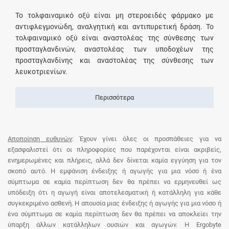
Το τολφαιναμικό οξύ είναι μη στεροειδές φάρμακο με
αντιφλεγμονώδη, αναλγητική και αντιπυρετική δράση. Το
τολφαιναμικό οξύ είναι αναστολέας της σύνθεσης των
προσταγλανδινών, αναστολέας των υποδοχέων της
προσταγλανδίνης και αναστολέας της σύνθεσης των
λευκοτριενίων.
Περισσότερα
Αποποίηση ευθυνών
: Έχουν γίνει όλες οι προσπάθειες για να
εξασφαλιστεί ότι οι πληροφορίες που παρέχονται είναι ακριβείς,
ενημερωμένες και πλήρεις, αλλά δεν δίνεται καμία εγγύηση για τον
σκοπό αυτό. Η εμφάνιση ένδειξης ή αγωγής για μια νόσο ή ένα
σύμπτωμα σε καμία περίπτωση δεν θα πρέπει να ερμηνευθεί ως
υπόδειξη ότι η αγωγή είναι αποτελεσματική ή κατάλληλη για κάθε
συγκεκριμένο ασθενή. Η απουσία μιας ένδειξης ή αγωγής για μια νόσο ή
ένα σύμπτωμα σε καμία περίπτωση δεν θα πρέπει να αποκλείει την
ύπαρξη άλλων κατάλληλων ουσιών και αγωγών. Η Ergobyte