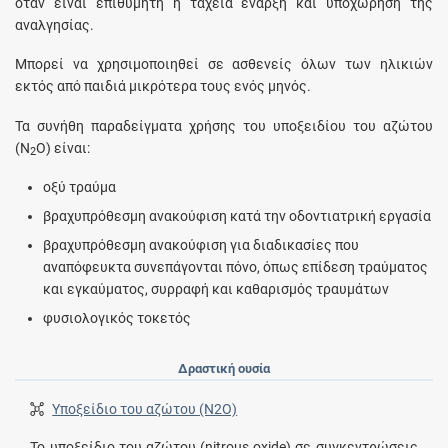
όταν είναι επιθυμητή η ταχεία έναρξη και υποχώρηση της
αναλγησίας.
Μπορεί να χρησιμοποιηθεί σε ασθενείς όλων των ηλικιών
εκτός από παιδιά μικρότερα τους ενός μηνός.
Τα συνήθη παραδείγματα χρήσης του υποξειδίου του αζώτου
(N
O) είναι:
2
οξύ τραύμα
βραχυπρόθεσμη ανακούφιση κατά την οδοντιατρική εργασία
βραχυπρόθεσμη ανακούφιση για διαδικασίες που
αναπόφευκτα συνεπάγονται πόνο, όπως επίδεση τραύματος
και εγκαύματος, συρραφή και καθαρισμός τραυμάτων
φυσιολογικός τοκετός
Δραστική ουσία
Υποξείδιο του αζώτου (N2O)
Το υποξείδιο του αζώτου (nitrous oxide) σε συγκεντρώσεις