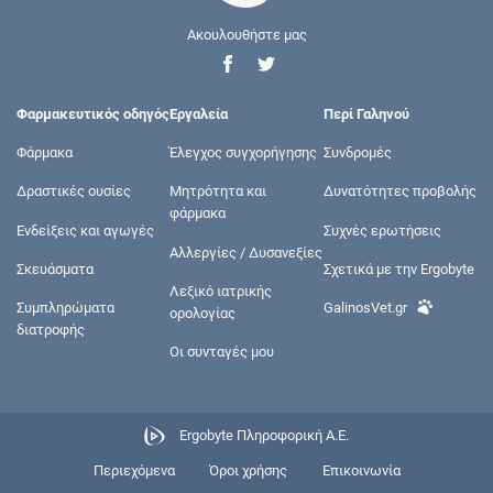
Ακουλουθήστε μας
Φαρμακευτικός οδηγός
Εργαλεία
Περί Γαληνού
Φάρμακα
Έλεγχος συγχορήγησης
Συνδρομές
Δραστικές ουσίες
Μητρότητα και
Δυνατότητες προβολής
φάρμακα
Ενδείξεις και αγωγές
Συχνές ερωτήσεις
Αλλεργίες / Δυσανεξίες
Σκευάσματα
Σχετικά με την Ergobyte
Λεξικό ιατρικής
Συμπληρώματα
GalinosVet.gr
ορολογίας
διατροφής
Οι συνταγές μου
Ergobyte Πληροφορική Α.Ε.
Περιεχόμενα
Όροι χρήσης
Επικοινωνία