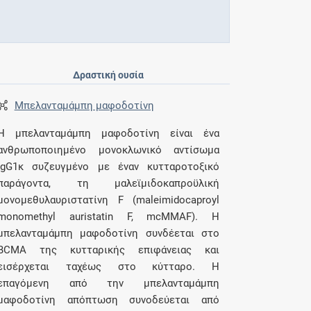
Δραστική ουσία
Μπελανταμάμπη μαφοδοτίνη
Η μπελανταμάμπη μαφοδοτίνη είναι ένα
ανθρωποποιημένο μονοκλωνικό αντίσωμα
IgG1κ συζευγμένο με έναν κυτταροτοξικό
παράγοντα, τη μαλεϊμιδοκαπροϋλική
μονομεθυλαυριστατίνη F (maleimidocaproyl
monomethyl auristatin F, mcMMAF). Η
μπελανταμάμπη μαφοδοτίνη συνδέεται στο
BCMA της κυτταρικής επιφάνειας και
εισέρχεται ταχέως στο κύτταρο. Η
επαγόμενη από την μπελανταμάμπη
μαφοδοτίνη απόπτωση συνοδεύεται από