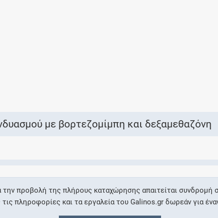
Ελέγξτε την αγωγή σας για αντενδείξεις και
αλληλεπιδράσεις μεταξύ των φαρμάκων
Οι συνταγές μου
Αποθηκεύστε τις συνταγές σας και
μοιραστείτε τις εύκολα και με ασφάλεια
νδυασμού με βορτεζομίμπη και δεξαμεθαζόνη
Μητρότητα και φάρμακα
Ενημερωθείτε για την ασφάλεια χορήγησης
α την προβολή της πλήρους καταχώρησης απαιτείται συνδρομή σ
ενός φαρμάκου κατά τη διάρκεια της
ις πληροφορίες και τα εργαλεία του Galinos.gr δωρεάν για ένα
εγκυμοσύνης ή του θηλασμού