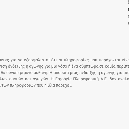
Μοιραζόμαστε μαζί σας γεγονότα της
πορείας του Galinos.gr από το 2011 μέχρι
σήμερα
άθειες για να εξασφαλιστεί ότι οι πληροφορίες που παρέχονται είν
άνιση ένδειξης ή αγωγής για μια νόσο ή ένα σύμπτωμα σε καμία περίπ
άθε συγκεκριμένο ασθενή. Η απουσία μιας ένδειξης ή αγωγής για μι
λων ουσιών και αγωγών. Η Ergobyte Πληροφορική Α.Ε. δεν αναλα
 των πληροφοριών που η ίδια παρέχει.