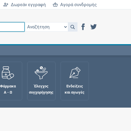
Δωρεάν εγγραφή
Αγορά συνδρομής
Φάρμακα
Έλεγχος
Ενδείξεις
Α - Ω
συγχορήγησης
και αγωγές