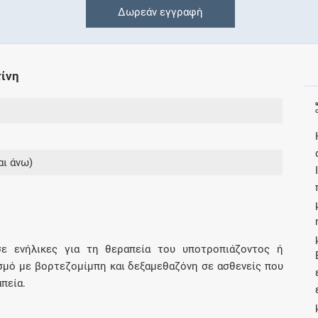
Δωρεάν εγγραφή
Συνδρομές
Μάθετε περισσότερα για τα οφέλη και τις
ίνη
επιπλέον παροχές των συνδρομητικών
προγραμμάτων
αι άνω)
Ενδείξεις και αγωγές
Βρείτε θεραπευτικές ενδείξεις και αγωγές για
νόσους, συμπτώματα και ιατρικές πράξεις
σε ενήλικες για τη θεραπεία του υποτροπιάζοντος ή
μό με βορτεζομίμπη και δεξαμεθαζόνη σε ασθενείς που
πεία.
Γνωρίζατε ότι...