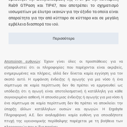
Rab9 GTPαση και TIP47, που αποτρέπει το σχηματισμό
ιοσωματίων με έλυτρο ικανών για την έξοδο τα οποία είναι
απαραίτητα για την από κύτταρο σε κύτταρο και σε μεγάλη
εμβέλεια διασπορά του ιού.
Περισσότερα
Αποποίηση ευθυνών
: Έχουν γίνει όλες οι προσπάθειες για να
εξασφαλιστεί ότι οι πληροφορίες που παρέχονται είναι ακριβείς,
ενημερωμένες και πλήρεις, αλλά δεν δίνεται καμία εγγύηση για τον
σκοπό αυτό. Η εμφάνιση ένδειξης ή αγωγής για μια νόσο ή ένα
σύμπτωμα σε καμία περίπτωση δεν θα πρέπει να ερμηνευθεί ως
υπόδειξη ότι η αγωγή είναι αποτελεσματική ή κατάλληλη για κάθε
συγκεκριμένο ασθενή. Η απουσία μιας ένδειξης ή αγωγής για μια νόσο ή
ένα σύμπτωμα σε καμία περίπτωση δεν θα πρέπει να αποκλείει την
ύπαρξη άλλων κατάλληλων ουσιών και αγωγών. Η Ergobyte
Πληροφορική Α.Ε. δεν αναλαμβάνει καμία ευθύνη για οποιαδήποτε
πτυχή της υγειονομικής περίθαλψης παρέχεται με τη βοήθεια των
πληροφοριών που η ίδια παρέχει.