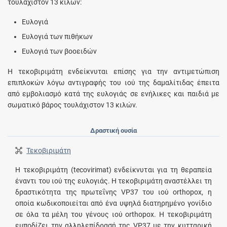
τουλάχιστον 13 κιλών:
Ευλογιά
Ευλογιά των πιθήκων
Ευλογιά των βοοειδών
Η τεκοβιριμάτη ενδείκνυται επίσης για την αντιμετώπιση
επιπλοκών λόγω αντιγραφής του ιού της δαμαλίτιδας έπειτα
από εμβολιασμό κατά της ευλογιάς σε ενήλικες και παιδιά με
σωματικό βάρος τουλάχιστον 13 κιλών.
Δραστική ουσία
Τεκοβιριμάτη
Η τεκοβιριμάτη (tecovirimat) ενδείκνυται για τη θεραπεία
έναντι του ιού της ευλογιάς. Η τεκοβιριμάτη αναστέλλει τη
δραστικότητα της πρωτεΐνης VP37 του ιού orthopox, η
οποία κωδικοποιείται από ένα υψηλά διατηρημένο γονίδιο
σε όλα τα μέλη του γένους ιού orthopox. Η τεκοβιριμάτη
εμποδίζει την αλληλεπίδρασή της VP37 με την κυτταρική