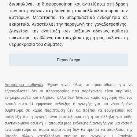
διευκολύνει τη διαφοροποίηση και αντιτίθεται στη δράση
των οιστρογόνων στη διέγερση του πολλαπλασιασμού των
κυττάρων. Μετατρέπει το υπερπλαστικό ενδομήτριο σε
εκκριτικό. Αναστέλλει την παραγωγή της γοναδοτροπίνης.
Διεγείρει την ανάπτυξη των μαζικών αδένων, καθιστά
πυκνότερη την βλέννη του τραχήλου της μήτρας, αυξάνει τη
θερμοκρασία του σώματος.
Περισσότερα
Αποποίηση ευθυνών
: Έχουν γίνει όλες οι προσπάθειες για να
εξασφαλιστεί ότι οι πληροφορίες που παρέχονται είναι ακριβείς,
ενημερωμένες και πλήρεις, αλλά δεν δίνεται καμία εγγύηση για τον
σκοπό αυτό. Η εμφάνιση ένδειξης ή αγωγής για μια νόσο ή ένα
σύμπτωμα σε καμία περίπτωση δεν θα πρέπει να ερμηνευθεί ως
υπόδειξη ότι η αγωγή είναι αποτελεσματική ή κατάλληλη για κάθε
συγκεκριμένο ασθενή. Η απουσία μιας ένδειξης ή αγωγής για μια νόσο ή
ένα σύμπτωμα σε καμία περίπτωση δεν θα πρέπει να αποκλείει την
ύπαρξη άλλων κατάλληλων ουσιών και αγωγών. Η Ergobyte