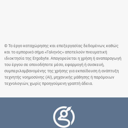
© Το έργο καταχώρησης και επεξεργασίας δεδομένων, καθώς
και το εμπορικό σήμα «Γαληνός» αποτελούν πνευματική
ιδιοκτησία της Ergobyte. Απαγορεύεται η χρήση ή αναπαραγωγή
του έργου σε οποιοδήποτε μέσο, εφαρμογή ή συσκευή,
συμπεριλαμβανομένης της χρήσης για εκπαίδευση ή ανάπτυξη
τεχνητής νοημοσύνης (AI), μηχανικής μάθησης ή παρόμοιων
τεχνολογιών, χωρίς προηγούμενη γραπτή άδεια.