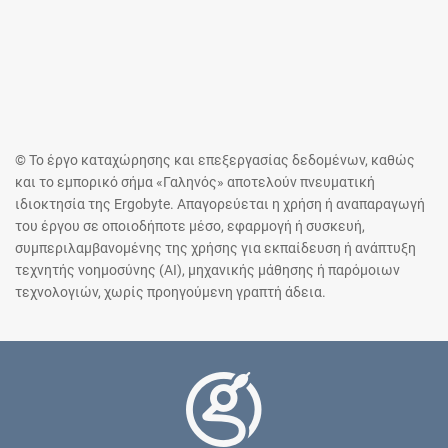
© Το έργο καταχώρησης και επεξεργασίας δεδομένων, καθώς
και το εμπορικό σήμα «Γαληνός» αποτελούν πνευματική
ιδιοκτησία της Ergobyte. Απαγορεύεται η χρήση ή αναπαραγωγή
του έργου σε οποιοδήποτε μέσο, εφαρμογή ή συσκευή,
συμπεριλαμβανομένης της χρήσης για εκπαίδευση ή ανάπτυξη
τεχνητής νοημοσύνης (AI), μηχανικής μάθησης ή παρόμοιων
τεχνολογιών, χωρίς προηγούμενη γραπτή άδεια.