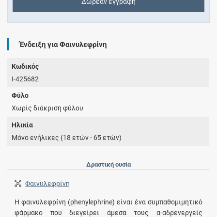
Δωρεάν εγγραφή
Ένδειξη για Φαινυλεφρίνη
Κωδικός
I-425682
Φύλο
Χωρίς διάκριση φύλου
Ηλικία
Μόνο ενήλικες (18 ετών - 65 ετών)
Δραστική ουσία
Φαινυλεφρίνη
Η φαινυλεφρίνη (phenylephrine) είναι ένα συμπαθομιμητικό
φάρμακο που διεγείρει άμεσα τους α-αδρενεργείς