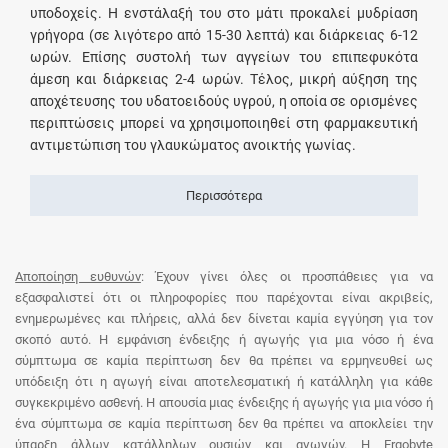
υποδοχείς. Η ενστάλαξή του στο μάτι προκαλεί μυδρίαση
γρήγορα (σε λιγότερο από 15-30 λεπτά) και διάρκειας 6-12
ωρών. Επίσης συστολή των αγγείων του επιπεφυκότα
άμεση και διάρκειας 2-4 ωρών. Τέλος, μικρή αύξηση της
αποχέτευσης του υδατοειδούς υγρού, η οποία σε ορισμένες
περιπτώσεις μπορεί να χρησιμοποιηθεί στη φαρμακευτική
αντιμετώπιση του γλαυκώματος ανοικτής γωνίας.
Περισσότερα
Αποποίηση ευθυνών
: Έχουν γίνει όλες οι προσπάθειες για να
εξασφαλιστεί ότι οι πληροφορίες που παρέχονται είναι ακριβείς,
ενημερωμένες και πλήρεις, αλλά δεν δίνεται καμία εγγύηση για τον
σκοπό αυτό. Η εμφάνιση ένδειξης ή αγωγής για μια νόσο ή ένα
σύμπτωμα σε καμία περίπτωση δεν θα πρέπει να ερμηνευθεί ως
υπόδειξη ότι η αγωγή είναι αποτελεσματική ή κατάλληλη για κάθε
συγκεκριμένο ασθενή. Η απουσία μιας ένδειξης ή αγωγής για μια νόσο ή
ένα σύμπτωμα σε καμία περίπτωση δεν θα πρέπει να αποκλείει την
ύπαρξη άλλων κατάλληλων ουσιών και αγωγών. Η Ergobyte