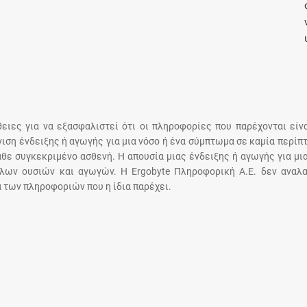
Μοιραζόμαστε μαζί σας γεγονότα της
πορείας του Galinos.gr από το 2011 μέχρι
σήμερα
άθειες για να εξασφαλιστεί ότι οι πληροφορίες που παρέχονται είν
άνιση ένδειξης ή αγωγής για μια νόσο ή ένα σύμπτωμα σε καμία περίπ
άθε συγκεκριμένο ασθενή. Η απουσία μιας ένδειξης ή αγωγής για μι
λων ουσιών και αγωγών. Η Ergobyte Πληροφορική Α.Ε. δεν αναλα
 των πληροφοριών που η ίδια παρέχει.