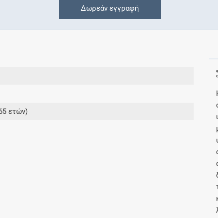
Δωρεάν εγγραφή
Συνδρομές
Μάθετε περισσότερα για τα οφέλη και τις
επιπλέον παροχές των συνδρομητικών
προγραμμάτων
65 ετών)
Ενδείξεις και αγωγές
Βρείτε θεραπευτικές ενδείξεις και αγωγές για
νόσους, συμπτώματα και ιατρικές πράξεις
Γνωρίζατε ότι...