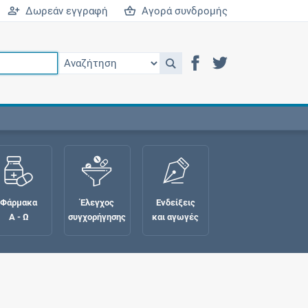
Δωρεάν εγγραφή
Αγορά συνδρομής
Φάρμακα
Έλεγχος
Ενδείξεις
Α - Ω
συγχορήγησης
και αγωγές