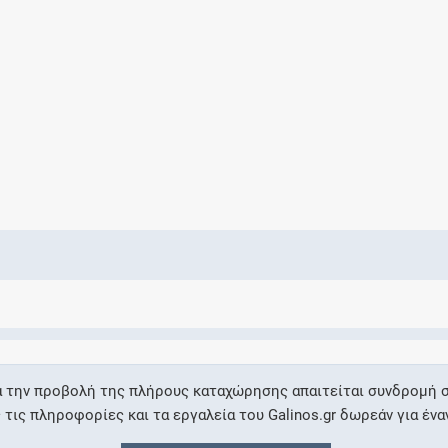
Ελέγξτε την αγωγή σας για αντενδείξεις και
αλληλεπιδράσεις μεταξύ των φαρμάκων
Οι συνταγές μου
Αποθηκεύστε τις συνταγές σας και
μοιραστείτε τις εύκολα και με ασφάλεια
Μητρότητα και φάρμακα
Ενημερωθείτε για την ασφάλεια χορήγησης
α την προβολή της πλήρους καταχώρησης απαιτείται συνδρομή σ
ενός φαρμάκου κατά τη διάρκεια της
ις πληροφορίες και τα εργαλεία του Galinos.gr δωρεάν για ένα
εγκυμοσύνης ή του θηλασμού