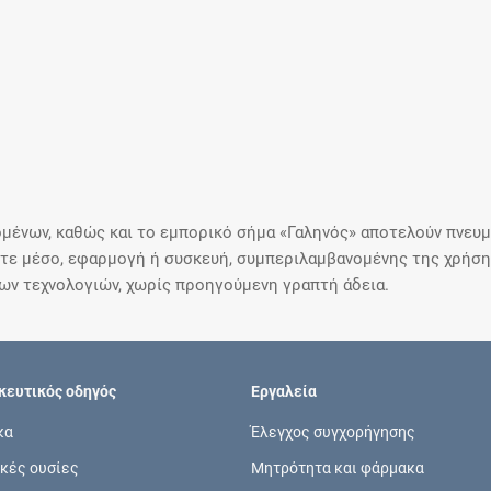
μένων, καθώς και το εμπορικό σήμα «Γαληνός» αποτελούν πνευμα
ε μέσο, εφαρμογή ή συσκευή, συμπεριλαμβανομένης της χρήσης
ιων τεχνολογιών, χωρίς προηγούμενη γραπτή άδεια.
ευτικός οδηγός
Εργαλεία
κα
Έλεγχος συγχορήγησης
κές ουσίες
Μητρότητα και φάρμακα