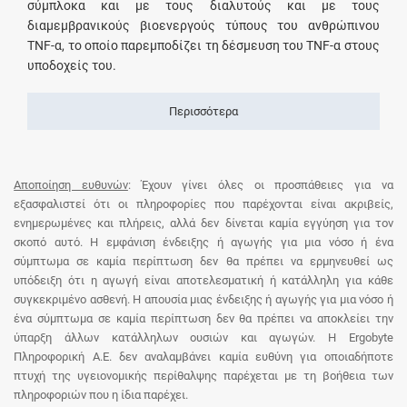
σύμπλοκα και με τους διαλυτούς και με τους
διαμεμβρανικούς βιοενεργούς τύπους του ανθρώπινου
TNF-α, το οποίο παρεμποδίζει τη δέσμευση του TNF-α στους
υποδοχείς του.
Περισσότερα
Αποποίηση ευθυνών
: Έχουν γίνει όλες οι προσπάθειες για να
εξασφαλιστεί ότι οι πληροφορίες που παρέχονται είναι ακριβείς,
ενημερωμένες και πλήρεις, αλλά δεν δίνεται καμία εγγύηση για τον
σκοπό αυτό. Η εμφάνιση ένδειξης ή αγωγής για μια νόσο ή ένα
σύμπτωμα σε καμία περίπτωση δεν θα πρέπει να ερμηνευθεί ως
υπόδειξη ότι η αγωγή είναι αποτελεσματική ή κατάλληλη για κάθε
συγκεκριμένο ασθενή. Η απουσία μιας ένδειξης ή αγωγής για μια νόσο ή
ένα σύμπτωμα σε καμία περίπτωση δεν θα πρέπει να αποκλείει την
ύπαρξη άλλων κατάλληλων ουσιών και αγωγών. Η Ergobyte
Πληροφορική Α.Ε. δεν αναλαμβάνει καμία ευθύνη για οποιαδήποτε
πτυχή της υγειονομικής περίθαλψης παρέχεται με τη βοήθεια των
πληροφοριών που η ίδια παρέχει.