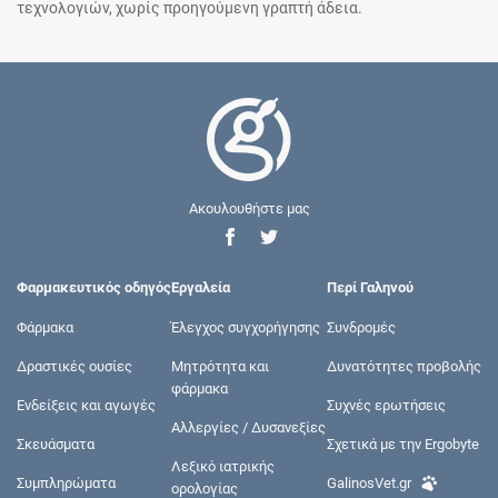
τεχνολογιών, χωρίς προηγούμενη γραπτή άδεια.
Ακουλουθήστε μας
Φαρμακευτικός οδηγός
Εργαλεία
Περί Γαληνού
Φάρμακα
Έλεγχος συγχορήγησης
Συνδρομές
Δραστικές ουσίες
Μητρότητα και
Δυνατότητες προβολής
φάρμακα
Ενδείξεις και αγωγές
Συχνές ερωτήσεις
Αλλεργίες / Δυσανεξίες
Σκευάσματα
Σχετικά με την Ergobyte
Λεξικό ιατρικής
Συμπληρώματα
GalinosVet.gr
ορολογίας