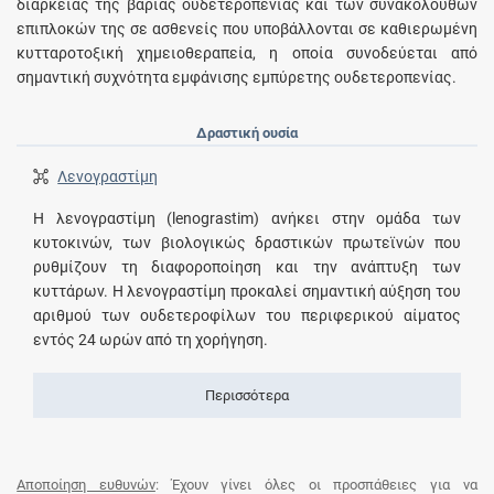
διάρκειας της βαριάς ουδετεροπενίας και των συνακόλουθων
επιπλοκών της σε ασθενείς που υποβάλλονται σε καθιερωμένη
κυτταροτοξική χημειοθεραπεία, η οποία συνοδεύεται από
σημαντική συχνότητα εμφάνισης εμπύρετης ουδετεροπενίας.
Δραστική ουσία
Λενογραστίμη
Η λενογραστίμη (lenograstim) ανήκει στην ομάδα των
κυτοκινών, των βιολογικώς δραστικών πρωτεϊνών που
ρυθμίζουν τη διαφοροποίηση και την ανάπτυξη των
κυττάρων. Η λενογραστίμη προκαλεί σημαντική αύξηση του
αριθμού των ουδετεροφίλων του περιφερικού αίματος
εντός 24 ωρών από τη χορήγηση.
Περισσότερα
Αποποίηση ευθυνών
: Έχουν γίνει όλες οι προσπάθειες για να