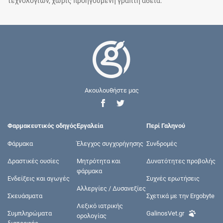
τεχνολογιών, χωρίς προηγούμενη γραπτή άδεια.
Ακουλουθήστε μας
Φαρμακευτικός οδηγός
Εργαλεία
Περί Γαληνού
Φάρμακα
Έλεγχος συγχορήγησης
Συνδρομές
Δραστικές ουσίες
Μητρότητα και
Δυνατότητες προβολής
φάρμακα
Ενδείξεις και αγωγές
Συχνές ερωτήσεις
Αλλεργίες / Δυσανεξίες
Σκευάσματα
Σχετικά με την Ergobyte
Λεξικό ιατρικής
Συμπληρώματα
GalinosVet.gr
ορολογίας