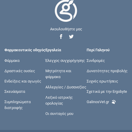
Ακουλουθήστε μας
Φαρμακευτικός οδηγός
Εργαλεία
Περί Γαληνού
Φάρμακα
Έλεγχος συγχορήγησης
Συνδρομές
Δραστικές ουσίες
Μητρότητα και
Δυνατότητες προβολής
φάρμακα
Ενδείξεις και αγωγές
Συχνές ερωτήσεις
Αλλεργίες / Δυσανεξίες
Σκευάσματα
Σχετικά με την Ergobyte
Λεξικό ιατρικής
Συμπληρώματα
GalinosVet.gr
ορολογίας
διατροφής
Οι συνταγές μου