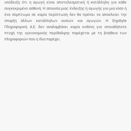
υπόδειξη ότι η αγωγή είναι αποτελεσματική ή κατάλληλη για κάθε
συγκεκριμένο ασθενή. Η απουσία μιας ένδειξης ή αγωγής για μια νόσο ή
ένα σύμπτωμα σε καμία περίπτωση δεν θα πρέπει να αποκλείει την
ύπαρξη άλλων κατάλληλων ουσιών και αγωγών. Η Ergobyte
Πληροφορική Α.Ε. δεν αναλαμβάνει καμία ευθύνη για οποιαδήποτε
πτυχή της υγειονομικής περίθαλψης παρέχεται με τη βοήθεια των
πληροφοριών που η ίδια παρέχει.