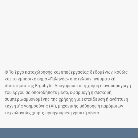
© Το έργο καταχώρησης και επεξεργασίας δεδομένων, καθώς
και το εμπορικό σήμα «Γαληνός» αποτελούν πνευματική
ιδιοκτησία της Ergobyte. Απαγορεύεται η χρήση ή αναπαραγωγή
του έργου σε οποιοδήποτε μέσο, εφαρμογή ή συσκευή,
συμπεριλαμβανομένης της χρήσης για εκπαίδευση ή ανάπτυξη
τεχνητής νοημοσύνης (AI), μηχανικής μάθησης ή παρόμοιων
τεχνολογιών, χωρίς προηγούμενη γραπτή άδεια.