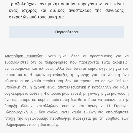
τριαζολούχων αντιμυκητιασικών παραγόντων και είναι
ένας ισχυρός και ειδικός αναστολέας της σύνθεσης
στερολών από τους μύκητες.
Περισσότερα
Αποποίηση ευθυνών
: Έχουν γίνει όλες οι προσπάθειες για να
εξασφαλιστεί ότι οι πληροφορίες που παρέχονται είναι ακριβείς,
ενημερωμένες και πλήρεις, αλλά δεν δίνεται καμία εγγύηση για τον
σκοπό αυτό. Η εμφάνιση ένδειξης ή αγωγής για μια νόσο ή ένα
σύμπτωμα σε καμία περίπτωση δεν θα πρέπει να ερμηνευθεί ως
υπόδειξη ότι η αγωγή είναι αποτελεσματική ή κατάλληλη για κάθε
συγκεκριμένο ασθενή. Η απουσία μιας ένδειξης ή αγωγής για μια νόσο ή
ένα σύμπτωμα σε καμία περίπτωση δεν θα πρέπει να αποκλείει την
ύπαρξη άλλων κατάλληλων ουσιών και αγωγών. Η Ergobyte
Πληροφορική Α.Ε. δεν αναλαμβάνει καμία ευθύνη για οποιαδήποτε
πτυχή της υγειονομικής περίθαλψης παρέχεται με τη βοήθεια των
πληροφοριών που η ίδια παρέχει.