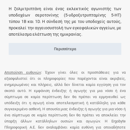
Η ζολμιτριπτάνη είναι ένας εκλεκτικός αγωνιστής των
υποδοχέων σεροτονίνης (5-υδροξυτρυπταμίνης 5-ΗΤ)
τύπου 1Β και 1D. Η σύνδεσή της με του υποδοχείς αυτούς,
προκαλεί την αγγειοσυστολή των εγκεφαλικών αγγείων, με
αποτέλεσμα ελάττωση της ημικρανίας.
Περισσότερα
Αποποίηση ευθυνών
: Έχουν γίνει όλες οι προσπάθειες για να
εξασφαλιστεί ότι οι πληροφορίες που παρέχονται είναι ακριβείς,
ενημερωμένες και πλήρεις, αλλά δεν δίνεται καμία εγγύηση για τον
σκοπό αυτό. Η εμφάνιση ένδειξης ή αγωγής για μια νόσο ή ένα
σύμπτωμα σε καμία περίπτωση δεν θα πρέπει να ερμηνευθεί ως
υπόδειξη ότι η αγωγή είναι αποτελεσματική ή κατάλληλη για κάθε
συγκεκριμένο ασθενή. Η απουσία μιας ένδειξης ή αγωγής για μια νόσο ή
ένα σύμπτωμα σε καμία περίπτωση δεν θα πρέπει να αποκλείει την
ύπαρξη άλλων κατάλληλων ουσιών και αγωγών. Η Ergobyte
Πληροφορική Α.Ε. δεν αναλαμβάνει καμία ευθύνη για οποιαδήποτε