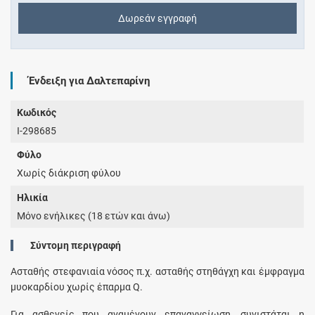
Δωρεάν εγγραφή
Ένδειξη για Δαλτεπαρίνη
Κωδικός
I-298685
Φύλο
Χωρίς διάκριση φύλου
Ηλικία
Μόνο ενήλικες (18 ετών και άνω)
Σύντομη περιγραφή
Ασταθής στεφανιαία νόσος π.χ. ασταθής στηθάγχη και έμφραγμα
μυοκαρδίου χωρίς έπαρμα Q.
Για ασθενείς που αναμένουν επαναγγείωση, συνιστάται η