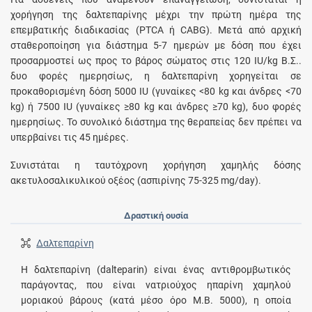
χορήγηση της δαλτεπαρίνης μέχρι την πρώτη ημέρα της
επεμβατικής διαδικασίας (PTCA ή CABG). Μετά από αρχική
σταθεροποίηση για διάστημα 5-7 ημερών με δόση που έχει
προσαρμοστεί ως προς το βάρος σώματος στις 120 IU/kg Β.Σ..
δυο φορές ημερησίως, η δαλτεπαρίνη χορηγείται σε
προκαθορισμένη δόση 5000 IU (γυναίκες <80 kg και άνδρες <70
kg) ή 7500 IU (γυναίκες ≥80 kg και άνδρες ≥70 kg), δυο φορές
ημερησίως. Το συνολικό διάστημα της θεραπείας δεν πρέπει να
υπερβαίνει τις 45 ημέρες.
Συνιστάται η ταυτόχρονη χορήγηση χαμηλής δόσης
ακετυλοσαλικυλικού οξέος (ασπιρίνης 75-325 mg/day).
Δραστική ουσία
Δαλτεπαρίνη
Η δαλτεπαρίνη (dalteparin) είναι ένας αντιθρομβωτικός
παράγοντας, που είναι νατριούχος ηπαρίνη χαμηλού
μοριακού βάρους (κατά μέσο όρο Μ.Β. 5000), η οποία