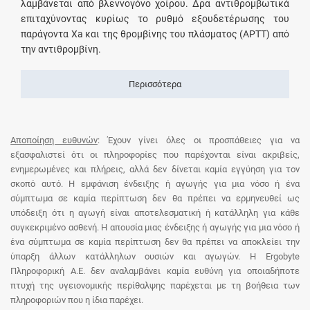
λαμβάνεται από βλεννογόνο χοίρου. Δρα αντιθρομβωτικά
επιταχύνοντας κυρίως το ρυθμό εξουδετέρωσης του
παράγοντα Xa και της θρομβίνης του πλάσματος (APTT) από
την αντιθρομβίνη.
Περισσότερα
Αποποίηση ευθυνών
: Έχουν γίνει όλες οι προσπάθειες για να
εξασφαλιστεί ότι οι πληροφορίες που παρέχονται είναι ακριβείς,
ενημερωμένες και πλήρεις, αλλά δεν δίνεται καμία εγγύηση για τον
σκοπό αυτό. Η εμφάνιση ένδειξης ή αγωγής για μια νόσο ή ένα
σύμπτωμα σε καμία περίπτωση δεν θα πρέπει να ερμηνευθεί ως
υπόδειξη ότι η αγωγή είναι αποτελεσματική ή κατάλληλη για κάθε
συγκεκριμένο ασθενή. Η απουσία μιας ένδειξης ή αγωγής για μια νόσο ή
ένα σύμπτωμα σε καμία περίπτωση δεν θα πρέπει να αποκλείει την
ύπαρξη άλλων κατάλληλων ουσιών και αγωγών. Η Ergobyte
Πληροφορική Α.Ε. δεν αναλαμβάνει καμία ευθύνη για οποιαδήποτε
πτυχή της υγειονομικής περίθαλψης παρέχεται με τη βοήθεια των
πληροφοριών που η ίδια παρέχει.