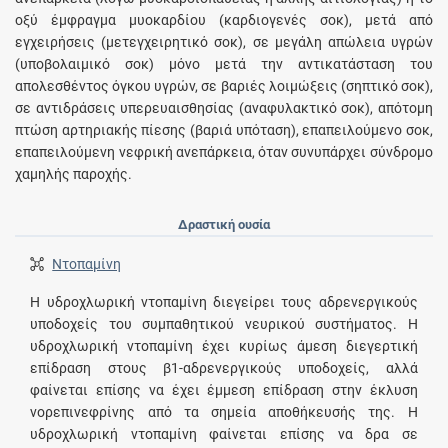
οξύ έμφραγμα μυοκαρδίου (καρδιογενές σοκ), μετά από
εγχειρήσεις (μετεγχειρητικό σοκ), σε μεγάλη απώλεια υγρών
(υποβολαιμικό σοκ) μόνο μετά την αντικατάσταση του
απολεσθέντος όγκου υγρών, σε βαριές λοιμώξεις (σηπτικό σοκ),
σε αντιδράσεις υπερευαισθησίας (αναφυλακτικό σοκ), απότομη
πτώση αρτηριακής πίεσης (βαριά υπόταση), επαπειλούμενο σοκ,
επαπειλούμενη νεφρική ανεπάρκεια, όταν συνυπάρχει σύνδρομο
χαμηλής παροχής.
Δραστική ουσία
Ντοπαμίνη
Η υδροχλωρική ντοπαμίνη διεγείρει τους αδρενεργικούς
υποδοχείς του συμπαθητικού νευρικού συστήματος. Η
υδροχλωρική ντοπαμίνη έχει κυρίως άμεση διεγερτική
επίδραση στους β1-αδρενεργικούς υποδοχείς, αλλά
φαίνεται επίσης να έχει έμμεση επίδραση στην έκλυση
νορεπινεφρίνης από τα σημεία αποθήκευσής της. Η
υδροχλωρική ντοπαμίνη φαίνεται επίσης να δρα σε