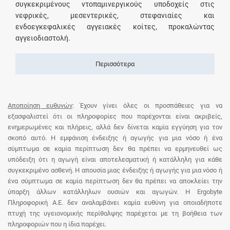
συγκεκριμένους ντοπαμινεργικούς υποδοχείς στις
νεφρικές, μεσεντερικές, στεφανιαίες και
ενδοεγκεφαλικές αγγειακές κοίτες, προκαλώντας
αγγειοδιαστολή.
Περισσότερα
Αποποίηση ευθυνών
: Έχουν γίνει όλες οι προσπάθειες για να
εξασφαλιστεί ότι οι πληροφορίες που παρέχονται είναι ακριβείς,
ενημερωμένες και πλήρεις, αλλά δεν δίνεται καμία εγγύηση για τον
σκοπό αυτό. Η εμφάνιση ένδειξης ή αγωγής για μια νόσο ή ένα
σύμπτωμα σε καμία περίπτωση δεν θα πρέπει να ερμηνευθεί ως
υπόδειξη ότι η αγωγή είναι αποτελεσματική ή κατάλληλη για κάθε
συγκεκριμένο ασθενή. Η απουσία μιας ένδειξης ή αγωγής για μια νόσο ή
ένα σύμπτωμα σε καμία περίπτωση δεν θα πρέπει να αποκλείει την
ύπαρξη άλλων κατάλληλων ουσιών και αγωγών. Η Ergobyte
Πληροφορική Α.Ε. δεν αναλαμβάνει καμία ευθύνη για οποιαδήποτε
πτυχή της υγειονομικής περίθαλψης παρέχεται με τη βοήθεια των
πληροφοριών που η ίδια παρέχει.