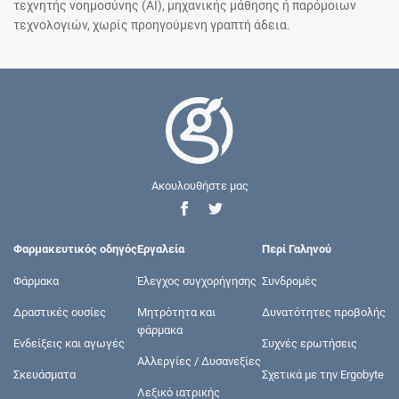
τεχνητής νοημοσύνης (AI), μηχανικής μάθησης ή παρόμοιων
τεχνολογιών, χωρίς προηγούμενη γραπτή άδεια.
Ακουλουθήστε μας
Φαρμακευτικός οδηγός
Εργαλεία
Περί Γαληνού
Φάρμακα
Έλεγχος συγχορήγησης
Συνδρομές
Δραστικές ουσίες
Μητρότητα και
Δυνατότητες προβολής
φάρμακα
Ενδείξεις και αγωγές
Συχνές ερωτήσεις
Αλλεργίες / Δυσανεξίες
Σκευάσματα
Σχετικά με την Ergobyte
Λεξικό ιατρικής