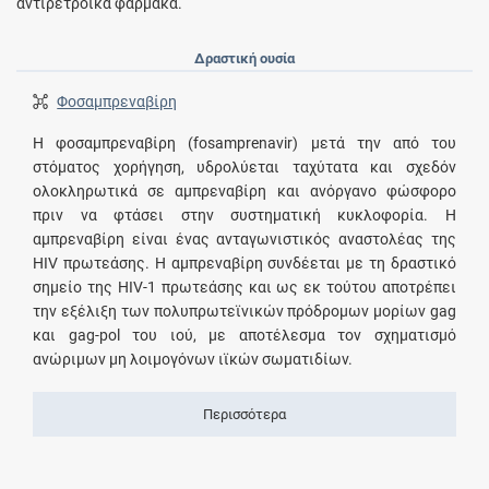
αντιρετροϊκά φάρμακα.
Δραστική ουσία
Φοσαμπρεναβίρη
Η φοσαμπρεναβίρη (fosamprenavir) μετά την από του
στόματος χορήγηση, υδρολύεται ταχύτατα και σχεδόν
ολοκληρωτικά σε αμπρεναβίρη και ανόργανο φώσφορο
πριν να φτάσει στην συστηματική κυκλοφορία. Η
αμπρεναβίρη είναι ένας ανταγωνιστικός αναστολέας της
HIV πρωτεάσης. Η αμπρεναβίρη συνδέεται με τη δραστικό
σημείο της HIV-1 πρωτεάσης και ως εκ τούτου αποτρέπει
την εξέλιξη των πολυπρωτεϊνικών πρόδρομων μορίων gag
και gag-pol του ιού, με αποτέλεσμα τον σχηματισμό
ανώριμων μη λοιμογόνων ιϊκών σωματιδίων.
Περισσότερα