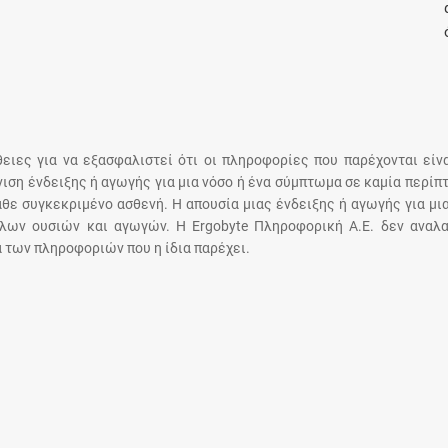
Μοιραζόμαστε μαζί σας γεγονότα της
πορείας του Galinos.gr από το 2011 μέχρι
σήμερα
άθειες για να εξασφαλιστεί ότι οι πληροφορίες που παρέχονται είν
άνιση ένδειξης ή αγωγής για μια νόσο ή ένα σύμπτωμα σε καμία περίπ
άθε συγκεκριμένο ασθενή. Η απουσία μιας ένδειξης ή αγωγής για μι
λων ουσιών και αγωγών. Η Ergobyte Πληροφορική Α.Ε. δεν αναλα
 των πληροφοριών που η ίδια παρέχει.