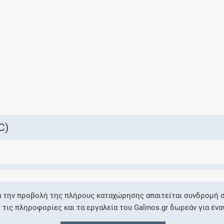
Ελέγξτε την αγωγή σας για αντενδείξεις και
αλληλεπιδράσεις μεταξύ των φαρμάκων
Οι συνταγές μου
Αποθηκεύστε τις συνταγές σας και
μοιραστείτε τις εύκολα και με ασφάλεια
C)
Μητρότητα και φάρμακα
Ενημερωθείτε για την ασφάλεια χορήγησης
α την προβολή της πλήρους καταχώρησης απαιτείται συνδρομή σ
ενός φαρμάκου κατά τη διάρκεια της
ις πληροφορίες και τα εργαλεία του Galinos.gr δωρεάν για ένα
εγκυμοσύνης ή του θηλασμού