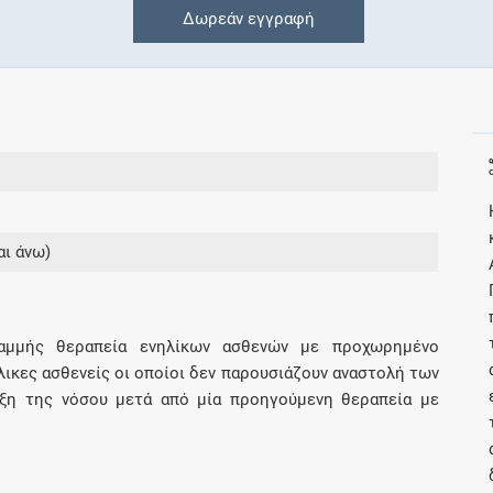
Δωρεάν εγγραφή
Συνδρομές
Μάθετε περισσότερα για τα οφέλη και τις
επιπλέον παροχές των συνδρομητικών
προγραμμάτων
αι άνω)
Ενδείξεις και αγωγές
Βρείτε θεραπευτικές ενδείξεις και αγωγές για
ραμμής θεραπεία ενηλίκων ασθενών με προχωρημένο
νόσους, συμπτώματα και ιατρικές πράξεις
λικες ασθενείς οι οποίοι δεν παρουσιάζουν αναστολή των
ξη της νόσου μετά από μία προηγούμενη θεραπεία με
Γνωρίζατε ότι...