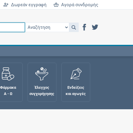
Δωρεάν εγγραφή
Αγορά συνδρομής
Φάρμακα
Έλεγχος
Ενδείξεις
Α - Ω
συγχορήγησης
και αγωγές