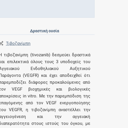
Δραστική ουσία
Τιβοζανίμπη
Η τιβοζανίμπη (tivozanib) δεσμεύει δραστικά
και επιλεκτικά όλους τους 3 υποδοχείς του
Αγγειακού Ενδοθηλιακού Αυξητικού
Παράγοντα (VEGFR) και έχει αποδειχθεί ότι
παρεμποδίζει διάφορες προκαλούμενες από
τον VEGF βιοχημικές και βιολογικές
αποκρίσεις in vitro. Με την παρεμπόδιση της
επαγόμενης από τον VEGF ενεργοποίησης
του VEGFR, η τιβοζανίμπη αναστέλλει την
αγγειογένεση και την αγγειακή
διαπερατότητα στους ιστούς του όγκου, με