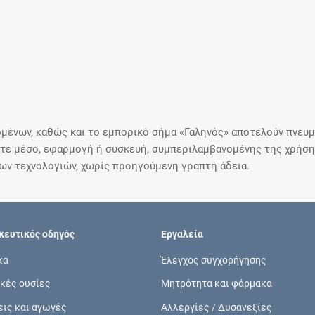
μένων, καθώς και το εμπορικό σήμα «Γαληνός» αποτελούν πνευμα
ε μέσο, εφαρμογή ή συσκευή, συμπεριλαμβανομένης της χρήσης
ιων τεχνολογιών, χωρίς προηγούμενη γραπτή άδεια.
ευτικός οδηγός
Εργαλεία
κα
Έλεγχος συγχορήγησης
κές ουσίες
Μητρότητα και φάρμακα
εις και αγωγές
Αλλεργίες / Δυσανεξίες