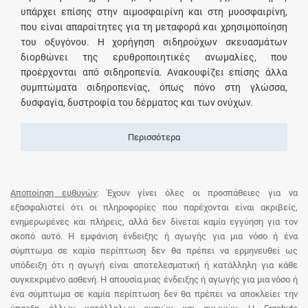
υπάρχει επίσης στην αιμοσφαιρίνη και στη μυοσφαιρίνη,
που είναι απαραίτητες για τη μεταφορά και χρησιμοποίηση
του οξυγόνου. Η χορήγηση σιδηρούχων σκευασμάτων
διορθώνει της ερυθροποιητικές ανωμαλίες, που
προέρχονται από σιδηροπενία. Ανακουφίζει επίσης άλλα
συμπτώματα σιδηροπενίας, όπως πόνο στη γλώσσα,
δυσφαγία, δυστροφία του δέρματος και των ονύχων.
Περισσότερα
Αποποίηση ευθυνών
: Έχουν γίνει όλες οι προσπάθειες για να
εξασφαλιστεί ότι οι πληροφορίες που παρέχονται είναι ακριβείς,
ενημερωμένες και πλήρεις, αλλά δεν δίνεται καμία εγγύηση για τον
σκοπό αυτό. Η εμφάνιση ένδειξης ή αγωγής για μια νόσο ή ένα
σύμπτωμα σε καμία περίπτωση δεν θα πρέπει να ερμηνευθεί ως
υπόδειξη ότι η αγωγή είναι αποτελεσματική ή κατάλληλη για κάθε
συγκεκριμένο ασθενή. Η απουσία μιας ένδειξης ή αγωγής για μια νόσο ή
ένα σύμπτωμα σε καμία περίπτωση δεν θα πρέπει να αποκλείει την