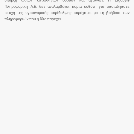
ύπαρξη άλλων κατάλληλων ουσιών και αγωγών. Η Ergobyte
Πληροφορική Α.Ε. δεν αναλαμβάνει καμία ευθύνη για οποιαδήποτε
πτυχή της υγειονομικής περίθαλψης παρέχεται με τη βοήθεια των
πληροφοριών που η ίδια παρέχει.