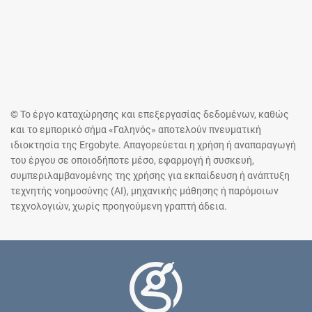
© Το έργο καταχώρησης και επεξεργασίας δεδομένων, καθώς
και το εμπορικό σήμα «Γαληνός» αποτελούν πνευματική
ιδιοκτησία της Ergobyte. Απαγορεύεται η χρήση ή αναπαραγωγή
του έργου σε οποιοδήποτε μέσο, εφαρμογή ή συσκευή,
συμπεριλαμβανομένης της χρήσης για εκπαίδευση ή ανάπτυξη
τεχνητής νοημοσύνης (AI), μηχανικής μάθησης ή παρόμοιων
τεχνολογιών, χωρίς προηγούμενη γραπτή άδεια.