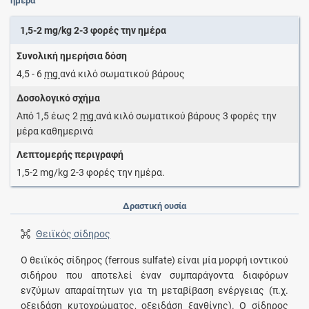
ημέρα
1,5-2 mg/kg 2-3 φορές την ημέρα
Συνολική ημερήσια δόση
4,5 - 6
mg
ανά κιλό σωματικού βάρους
Δοσολογικό σχήμα
Από 1,5 έως 2
mg
ανά κιλό σωματικού βάρους 3 φορές την
μέρα καθημερινά
Λεπτομερής περιγραφή
1,5-2 mg/kg 2-3 φορές την ημέρα.
Δραστική ουσία
Θειϊκός σίδηρος
Ο θειϊκός σίδηρος (ferrous sulfate) είναι μία μορφή ιοντικού
σιδήρου που αποτελεί έναν συμπαράγοντα διαφόρων
ενζύμων απαραίτητων για τη μεταβίβαση ενέργειας (π.χ.
οξειδάση κυτοχρώματος, οξειδάση ξανθίνης). Ο σίδηρος