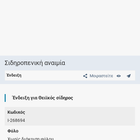
Σιδηροπενική αναιμία
Ένδειξη
Μοιραστείτε
Ένδειξη για Θειϊκός σίδηρος
Κωδικός
I-268694
Φύλο
Χωρίς διάκριση φύλου