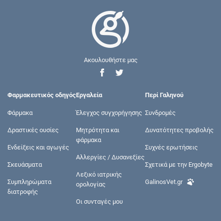
Ακουλουθήστε μας
Φαρμακευτικός οδηγός
Εργαλεία
Περί Γαληνού
Φάρμακα
Έλεγχος συγχορήγησης
Συνδρομές
Δραστικές ουσίες
Μητρότητα και
Δυνατότητες προβολής
φάρμακα
Ενδείξεις και αγωγές
Συχνές ερωτήσεις
Αλλεργίες / Δυσανεξίες
Σκευάσματα
Σχετικά με την Ergobyte
Λεξικό ιατρικής
Συμπληρώματα
GalinosVet.gr
ορολογίας
διατροφής
Οι συνταγές μου