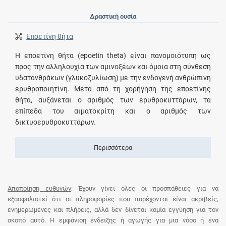
Δραστική ουσία
Εποετίνη θήτα
Η εποετίνη θήτα (epoetin theta) είναι πανομοιότυπη ως
προς την αλληλουχία των αμινοξέων και όμοια στη σύνθεση
υδατανθράκων (γλυκοζυλίωση) με την ενδογενή ανθρώπινη
ερυθροποιητίνη. Μετά από τη χορήγηση της εποετίνης
θήτα, αυξάνεται ο αριθμός των ερυθροκυττάρων, τα
επίπεδα του αιματοκρίτη και ο αριθμός των
δικτυοερυθροκυττάρων.
Περισσότερα
Αποποίηση ευθυνών
: Έχουν γίνει όλες οι προσπάθειες για να
εξασφαλιστεί ότι οι πληροφορίες που παρέχονται είναι ακριβείς,
ενημερωμένες και πλήρεις, αλλά δεν δίνεται καμία εγγύηση για τον
σκοπό αυτό. Η εμφάνιση ένδειξης ή αγωγής για μια νόσο ή ένα