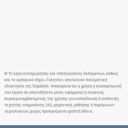
© Το έργο καταχώρησης και επεξεργασίας δεδομένων, καθώς
και το εμπορικό σήμα «Γαληνός» αποτελούν πνευματική
ιδιοκτησία της Ergobyte. Απαγορεύεται η χρήση ή αναπαραγωγή
του έργου σε οποιοδήποτε μέσο, εφαρμογή ή συσκευή,
συμπεριλαμβανομένης της χρήσης για εκπαίδευση ή ανάπτυξη
τεχνητής νοημοσύνης (AI), μηχανικής μάθησης ή παρόμοιων
τεχνολογιών, χωρίς προηγούμενη γραπτή άδεια.