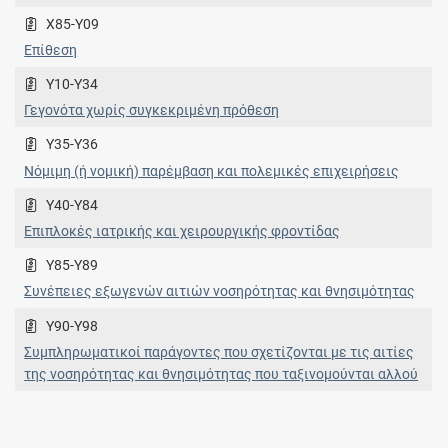
X85-Y09
Επίθεση
Y10-Y34
Γεγονότα χωρίς συγκεκριμένη πρόθεση
Y35-Y36
Νόμιμη (ή νομική) παρέμβαση και πολεμικές επιχειρήσεις
Y40-Y84
Επιπλοκές ιατρικής και χειρουργικής φροντίδας
Y85-Y89
Συνέπειες εξωγενών αιτιών νοσηρότητας και θνησιμότητας
Y90-Y98
Συμπληρωματικοί παράγοντες που σχετίζονται με τις αιτίες
της νοσηρότητας και θνησιμότητας που ταξινομούνται αλλού