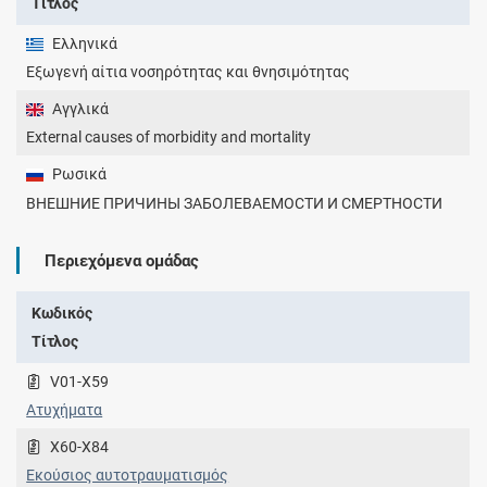
Τίτλος
Ελληνικά
Εξωγενή αίτια νοσηρότητας και θνησιμότητας
Αγγλικά
External causes of morbidity and mortality
Ρωσικά
ВНЕШНИЕ ПРИЧИНЫ ЗАБОЛЕВАЕМОСТИ И СМЕРТНОСТИ
Περιεχόμενα ομάδας
Κωδικός
Τίτλος
V01-X59
Ατυχήματα
X60-X84
Εκούσιος αυτοτραυματισμός