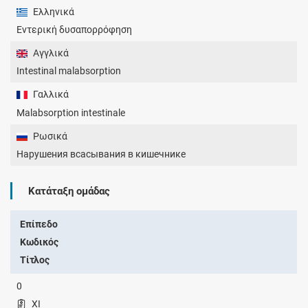
Ελληνικά
Εντερική δυσαπορρόφηση
Αγγλικά
Intestinal malabsorption
Γαλλικά
Malabsorption intestinale
Ρωσικά
Нарушения всасывания в кишечнике
Κατάταξη ομάδας
Επίπεδο
Κωδικός
Τίτλος
0
XI