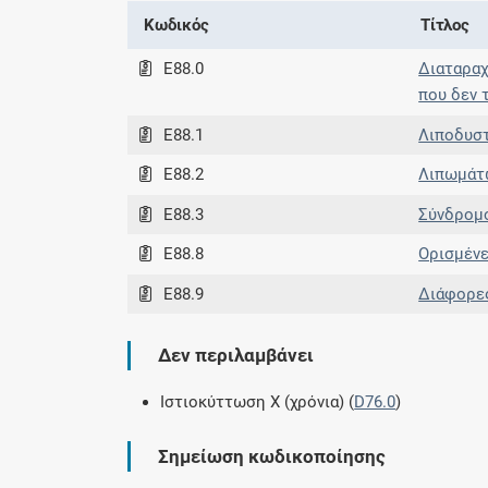
Κωδικός
Τίτλος
E88.0
Διαταραχ
που δεν 
E88.1
Λιποδυστ
E88.2
Λιπωμάτω
E88.3
Σύνδροµο
E88.8
Ορισμένε
E88.9
Διάφορες
Δεν περιλαμβάνει
Ιστιοκύττωση Χ (χρόνια) (
D76.0
)
Σημείωση κωδικοποίησης