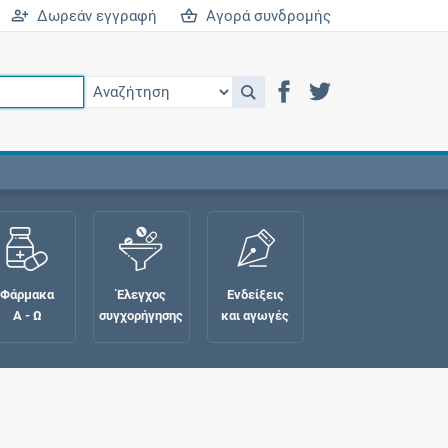
Δωρεάν εγγραφή
Αγορά συνδρομής
Φάρμακα
Έλεγχος
Ενδείξεις
Α - Ω
συγχορήγησης
και αγωγές