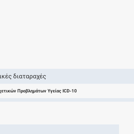
Ελέγξτε την αγωγή σας για αντενδείξεις και
αλληλεπιδράσεις μεταξύ των φαρμάκων
Οι συνταγές μου
Αποθηκεύστε τις συνταγές σας και
μοιραστείτε τις εύκολα και με ασφάλεια
ικές διαταραχές
Σχετικών Προβλημάτων Υγείας ICD-10
Μητρότητα και φάρμακα
Ενημερωθείτε για την ασφάλεια χορήγησης
ενός φαρμάκου κατά τη διάρκεια της
εγκυμοσύνης ή του θηλασμού