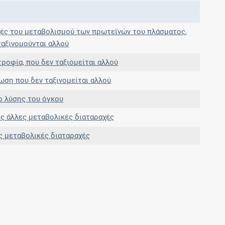
Μοιραζόμαστε μαζί σας γεγονότα της
πορείας του Galinos.gr από το 2011 μέχρι
σήμερα
ές του μεταβολισμού των πρωτεϊνών του πλάσματος,
ταξινομούνται αλλού
ροφία, που δεν ταξιομείται αλλού
ση που δεν ταξινομείται αλλού
 λύσης του όγκου
ς άλλες μεταβολικές διαταραχές
 μεταβολικές διαταραχές