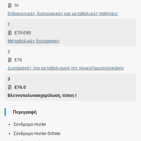
IV
Ενδοκρινικές, διατροφικές και μεταβολικές παθήσεις
1
E70-E90
Μεταβολικές διαταραχές
2
E76
Διαταραχές του μεταβολισμού της γλυκοζαμινογλυκάνης
3
E76.0
Βλεννοπολυσακχαρίδωση, τύπος Ι
Περιγραφή
Σύνδρομο Hurler
Σύνδρομο Hurler-Scheie