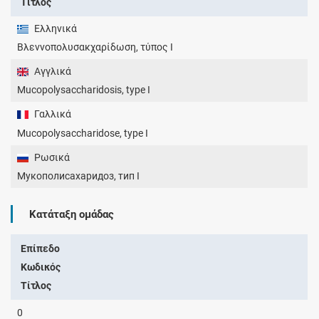
Τίτλος
Ελληνικά
Βλεννοπολυσακχαρίδωση, τύπος Ι
Αγγλικά
Mucopolysaccharidosis, type I
Γαλλικά
Mucopolysaccharidose, type I
Ρωσικά
Мукополисахаридоз, тип I
Κατάταξη ομάδας
Επίπεδο
Κωδικός
Τίτλος
0