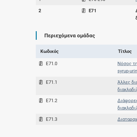
2
E71
Περιεχόμενα ομάδας
Κωδικός
Τίτλος
E71.0
Νόσος τη
syrup-uri
E71.1
Άλλες δι
διακλαδι
E71.2
Διάφορες
διακλαδι
E71.3
Διαταραχ