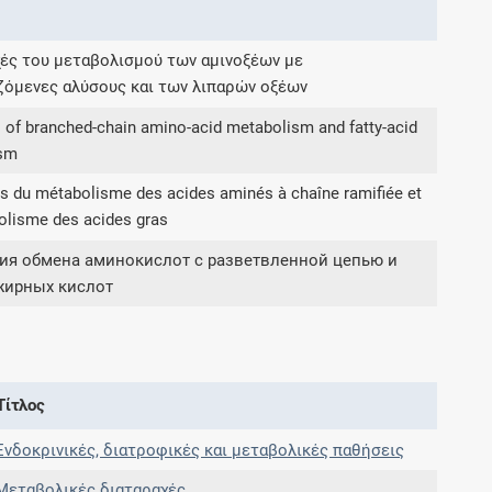
ές του μεταβολισμού των αμινοξέων με
Συνδρομές
ζόμενες αλύσους και των λιπαρών οξέων
Μάθετε περισσότερα για τα οφέλη και τις
 of branched-chain amino-acid metabolism and fatty-acid
επιπλέον παροχές των συνδρομητικών
ism
προγραμμάτων
s du métabolisme des acides aminés à chaîne ramifiée et
olisme des acides gras
ия обмена аминокислот с разветвленной цепью и
Ενδείξεις και αγωγές
жирных кислот
Βρείτε θεραπευτικές ενδείξεις και αγωγές για
νόσους, συμπτώματα και ιατρικές πράξεις
Τίτλος
Ενδοκρινικές, διατροφικές και μεταβολικές παθήσεις
Γνωρίζατε ότι...
Μεταβολικές διαταραχές