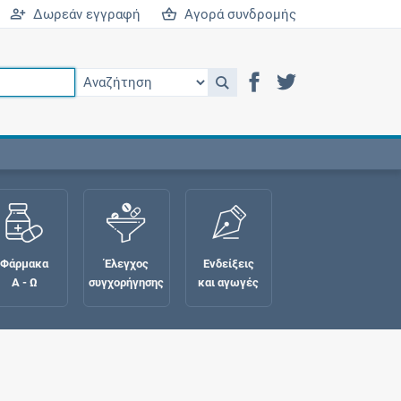
Δωρεάν εγγραφή
Αγορά συνδρομής
Φάρμακα
Έλεγχος
Ενδείξεις
Α - Ω
συγχορήγησης
και αγωγές