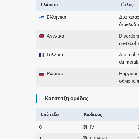
Γλώσσα
Τίτλος
Ελληνικά
Διαταραχ
διακλαδι
Αγγλικά
Disorders
metabol
Γαλλικά
Anomalie
du métab
Ρωσικά
Нарушен
обмена 
Κατάταξη ομάδας
Επίπεδο
Κωδικός
0
IV
1
E70-E90