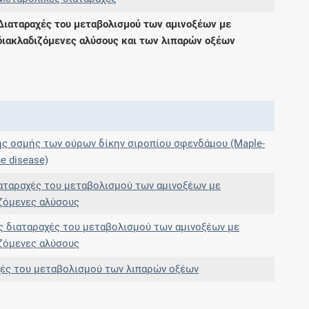
Μοιραζόμαστε μαζί σας γεγονότα της
Διαταραχές του μεταβολισμού των αμινοξέων με
πορείας του Galinos.gr από το 2011 μέχρι
διακλαδιζόμενες αλύσους και των λιπαρών οξέων
σήμερα
ς οσμής των ούρων δίκην σιροπίου σφενδάμου (Maple-
ne disease)
αταραχές του μεταβολισμού των αμινοξέων με
ζόμενες αλύσους
 διαταραχές του μεταβολισμού των αμινοξέων με
ζόμενες αλύσους
ές του μεταβολισμού των λιπαρών οξέων