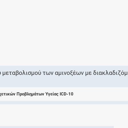
Ελέγξτε την αγωγή σας για αντενδείξεις και
αλληλεπιδράσεις μεταξύ των φαρμάκων
Οι συνταγές μου
Αποθηκεύστε τις συνταγές σας και
μοιραστείτε τις εύκολα και με ασφάλεια
υ μεταβολισμού των αμινοξέων με διακλαδιζό
Σχετικών Προβλημάτων Υγείας ICD-10
Μητρότητα και φάρμακα
Ενημερωθείτε για την ασφάλεια χορήγησης
ενός φαρμάκου κατά τη διάρκεια της
εγκυμοσύνης ή του θηλασμού