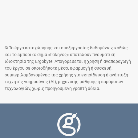
© Το έργο καταχώρησης και επεξεργασίας δεδομένων, καθώς
και το εμπορικό σήμα «Γαληνός» αποτελούν πνευματική
ιδιοκτησία της Ergobyte. Απαγορεύεται η χρήση ή αναπαραγωγή
του έργου σε οποιοδήποτε μέσο, εφαρμογή ή συσκευή,
συμπεριλαμβανομένης της χρήσης για εκπαίδευση ή ανάπτυξη
τεχνητής νοημοσύνης (AI), μηχανικής μάθησης ή παρόμοιων
τεχνολογιών, χωρίς προηγούμενη γραπτή άδεια.