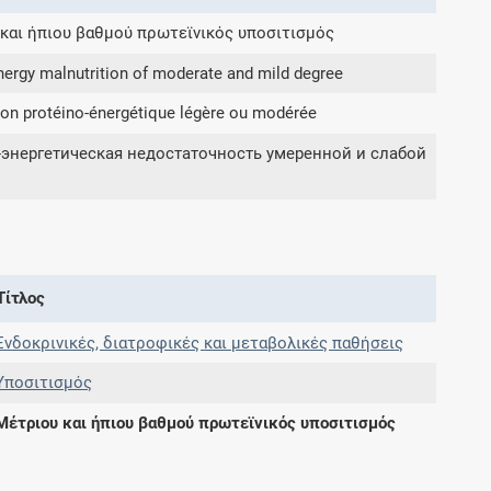
και ήπιου βαθμού πρωτεϊνικός υποσιτισμός
Συνδρομές
nergy malnutrition of moderate and mild degree
ion protéino-énergétique légère ou modérée
Μάθετε περισσότερα για τα οφέλη και τις
επιπλέον παροχές των συνδρομητικών
энергетическая недостаточность умеренной и слабой
προγραμμάτων
Ενδείξεις και αγωγές
Τίτλος
Βρείτε θεραπευτικές ενδείξεις και αγωγές για
Ενδοκρινικές, διατροφικές και μεταβολικές παθήσεις
νόσους, συμπτώματα και ιατρικές πράξεις
Υποσιτισμός
Μέτριου και ήπιου βαθμού πρωτεϊνικός υποσιτισμός
Γνωρίζατε ότι...