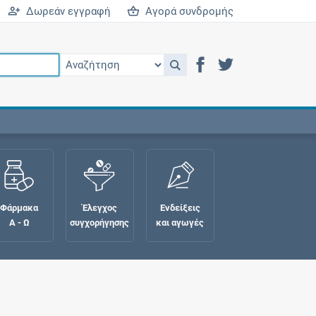
Δωρεάν εγγραφή
Αγορά συνδρομής
Φάρμακα
Έλεγχος
Ενδείξεις
Α - Ω
συγχορήγησης
και αγωγές