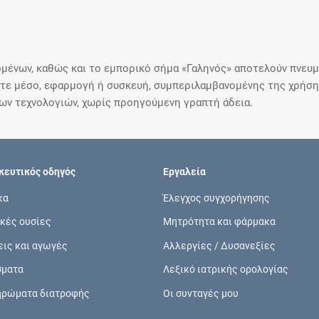
μένων, καθώς και το εμπορικό σήμα «Γαληνός» αποτελούν πνευμα
ε μέσο, εφαρμογή ή συσκευή, συμπεριλαμβανομένης της χρήσης
ιων τεχνολογιών, χωρίς προηγούμενη γραπτή άδεια.
ευτικός οδηγός
Εργαλεία
κα
Έλεγχος συγχορήγησης
κές ουσίες
Μητρότητα και φάρμακα
εις και αγωγές
Αλλεργίες / Δυσανεξίες
σματα
Λεξικό ιατρικής ορολογίας
ηρώματα διατροφής
Οι συνταγές μου