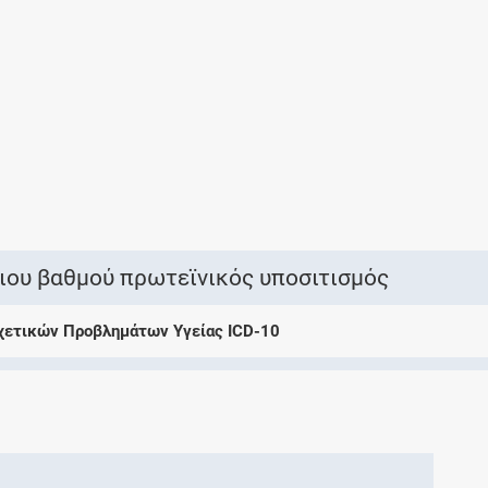
Ελέγξτε την αγωγή σας για αντενδείξεις και
αλληλεπιδράσεις μεταξύ των φαρμάκων
Οι συνταγές μου
Αποθηκεύστε τις συνταγές σας και
μοιραστείτε τις εύκολα και με ασφάλεια
πιου βαθμού πρωτεϊνικός υποσιτισμός
Σχετικών Προβλημάτων Υγείας ICD-10
Μητρότητα και φάρμακα
Ενημερωθείτε για την ασφάλεια χορήγησης
ενός φαρμάκου κατά τη διάρκεια της
εγκυμοσύνης ή του θηλασμού