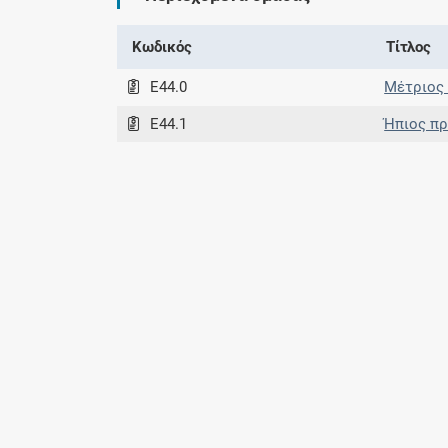
Κωδικός
Τίτλος
E44.0
Μέτριος 
E44.1
Ήπιος πρ