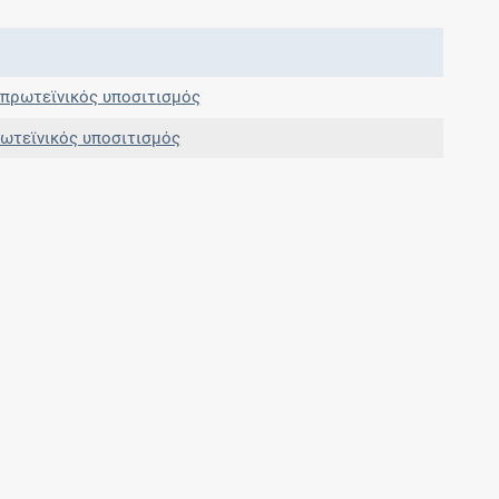
Μοιραζόμαστε μαζί σας γεγονότα της
πορείας του Galinos.gr από το 2011 μέχρι
σήμερα
πρωτεϊνικός υποσιτισμός
ωτεϊνικός υποσιτισμός