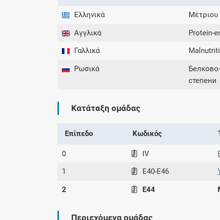
Ελληνικά
Μέτριου 
Αγγλικά
Protein-e
Γαλλικά
Malnutrit
Ρωσικά
Белково-
степени
Κατάταξη ομάδας
Επίπεδο
Κωδικός
0
IV
1
E40-E46
2
E44
Περιεχόμενα ομάδας