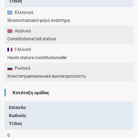
Τίτλος
Ελληνικά
Ιδιοσυστασιακό ψηλό ανάστημα
Αγγλικά
Constitutional tall stature
Γαλλικά
Haute stature constitutionnelle
Ρωσικά
Конституциональная высокорослость
Κατάταξη ομάδας
Επίπεδο
Κωδικός
Τίτλος
0