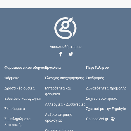
Ακουλουθήστε μας
Φαρμακευτικός οδηγός
Εργαλεία
Περί Γαληνού
Φάρμακα
Έλεγχος συγχορήγησης
Συνδρομές
Δραστικές ουσίες
Μητρότητα και
Δυνατότητες προβολής
φάρμακα
Ενδείξεις και αγωγές
Συχνές ερωτήσεις
Αλλεργίες / Δυσανεξίες
Σκευάσματα
Σχετικά με την Ergobyte
Λεξικό ιατρικής
Συμπληρώματα
GalinosVet.gr
ορολογίας
διατροφής
Οι συνταγές μου