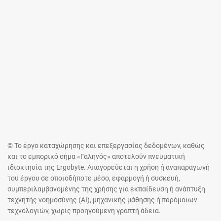
© Το έργο καταχώρησης και επεξεργασίας δεδομένων, καθώς
και το εμπορικό σήμα «Γαληνός» αποτελούν πνευματική
ιδιοκτησία της Ergobyte. Απαγορεύεται η χρήση ή αναπαραγωγή
του έργου σε οποιοδήποτε μέσο, εφαρμογή ή συσκευή,
συμπεριλαμβανομένης της χρήσης για εκπαίδευση ή ανάπτυξη
τεχνητής νοημοσύνης (AI), μηχανικής μάθησης ή παρόμοιων
τεχνολογιών, χωρίς προηγούμενη γραπτή άδεια.