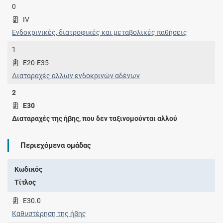
0
IV
Ενδοκρινικές, διατροφικές και μεταβολικές παθήσεις
1
E20-E35
Διαταραχές άλλων ενδοκρινών αδένων
2
E30
Διαταραχές της ήβης, που δεν ταξινομούνται αλλού
Περιεχόμενα ομάδας
Κωδικός
Τίτλος
E30.0
Καθυστέρηση της ήβης