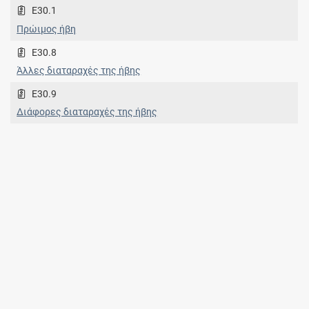
E30.1
Πρώιμος ήβη
E30.8
Άλλες διαταραχές της ήβης
E30.9
Διάφορες διαταραχές της ήβης