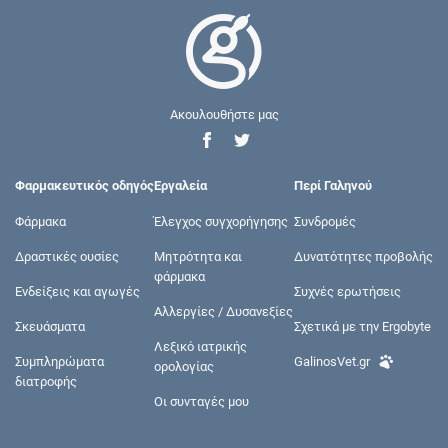
Ακουλουθήστε μας
Φαρμακευτικός οδηγός
Εργαλεία
Περί Γαληνού
Φάρμακα
Έλεγχος συγχορήγησης
Συνδρομές
Δραστικές ουσίες
Μητρότητα και
Δυνατότητες προβολής
φάρμακα
Ενδείξεις και αγωγές
Συχνές ερωτήσεις
Αλλεργίες / Δυσανεξίες
Σκευάσματα
Σχετικά με την Ergobyte
Λεξικό ιατρικής
Συμπληρώματα
GalinosVet.gr
ορολογίας
διατροφής
Οι συνταγές μου