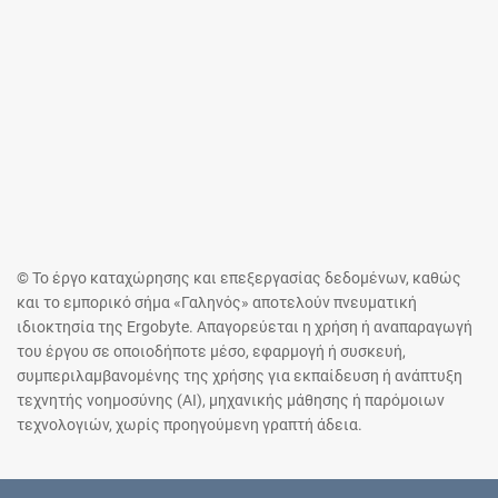
© Το έργο καταχώρησης και επεξεργασίας δεδομένων, καθώς
και το εμπορικό σήμα «Γαληνός» αποτελούν πνευματική
ιδιοκτησία της Ergobyte. Απαγορεύεται η χρήση ή αναπαραγωγή
του έργου σε οποιοδήποτε μέσο, εφαρμογή ή συσκευή,
συμπεριλαμβανομένης της χρήσης για εκπαίδευση ή ανάπτυξη
τεχνητής νοημοσύνης (AI), μηχανικής μάθησης ή παρόμοιων
τεχνολογιών, χωρίς προηγούμενη γραπτή άδεια.