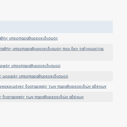
Μοιραζόμαστε μαζί σας γεγονότα της
πορείας του Galinos.gr από το 2011 μέχρι
σήμερα
θής υπερπαραθυρεοειδισμός
αθής υπερπαραθυρεοειδισμός που δεν ταξινομείται
ορφές υπερπαραθυρεοειδισμού
ς μορφές υπερπαραθυρεοειδισμού
γκεκριμένες διαταραχές των παραθυρεοειδών αδένων
ς διαταραχές των παραθυρεοειδών αδένων