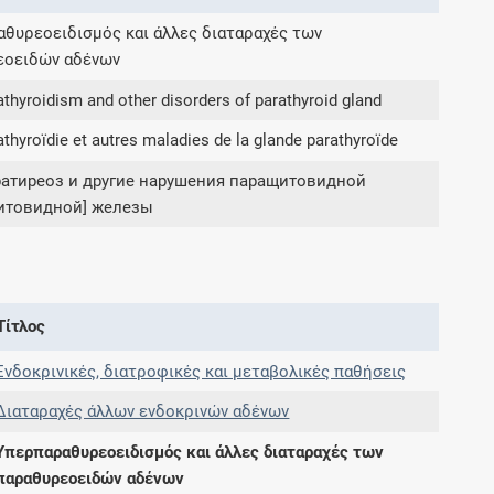
θυρεοειδισμός και άλλες διαταραχές των
εοειδών αδένων
Συνδρομές
thyroidism and other disorders of parathyroid gland
Μάθετε περισσότερα για τα οφέλη και τις
επιπλέον παροχές των συνδρομητικών
thyroïdie et autres maladies de la glande parathyroïde
προγραμμάτων
ратиреоз и другие нарушения паращитовидной
итовидной] железы
Ενδείξεις και αγωγές
Βρείτε θεραπευτικές ενδείξεις και αγωγές για
Τίτλος
νόσους, συμπτώματα και ιατρικές πράξεις
Ενδοκρινικές, διατροφικές και μεταβολικές παθήσεις
Διαταραχές άλλων ενδοκρινών αδένων
Υπερπαραθυρεοειδισμός και άλλες διαταραχές των
Γνωρίζατε ότι...
παραθυρεοειδών αδένων