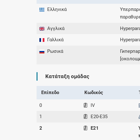
Ελληνικά
Υπερπαρα
παραθυρ
Αγγλικά
Hyperpara
Γαλλικά
Hyperpara
Ρωσικά
Гиперпа
[околощ
Κατάταξη ομάδας
Επίπεδο
Κωδικός
0
IV
1
E20-E35
2
E21