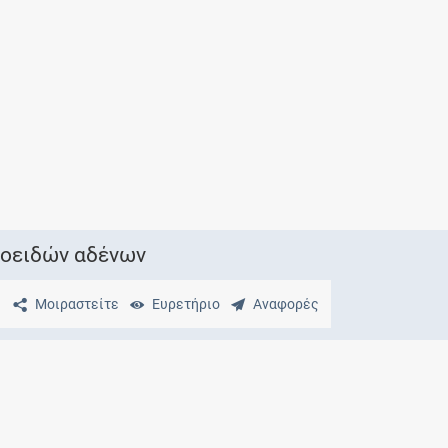
Μητρότητα
και φάρμακα
εοειδών αδένων
Μοιραστείτε
Ευρετήριο
Αναφορές