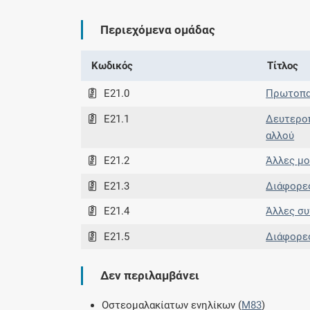
Περιεχόμενα ομάδας
Κωδικός
Τίτλος
E21.0
Πρωτοπα
E21.1
Δευτεροπ
αλλού
E21.2
Άλλες μ
E21.3
Διάφορε
E21.4
Άλλες συ
E21.5
Διάφορε
Δεν περιλαμβάνει
Οστεομαλακίατων ενηλίκων (
M83
)