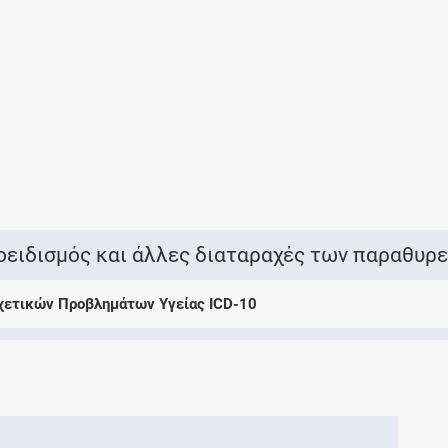
Ελέγξτε την αγωγή σας για αντενδείξεις και
αλληλεπιδράσεις μεταξύ των φαρμάκων
Οι συνταγές μου
Αποθηκεύστε τις συνταγές σας και
μοιραστείτε τις εύκολα και με ασφάλεια
οειδισμός και άλλες διαταραχές των παραθυρ
Σχετικών Προβλημάτων Υγείας ICD-10
Μητρότητα και φάρμακα
Ενημερωθείτε για την ασφάλεια χορήγησης
ενός φαρμάκου κατά τη διάρκεια της
εγκυμοσύνης ή του θηλασμού