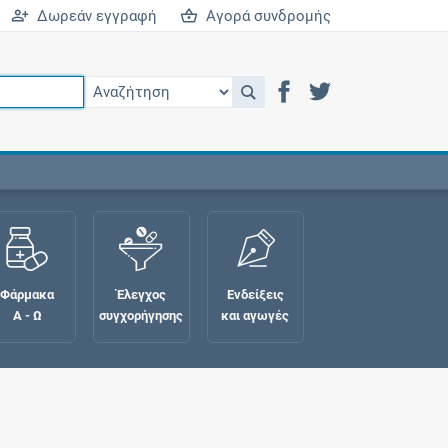
Δωρεάν εγγραφή
Αγορά συνδρομής
Φάρμακα
Έλεγχος
Ενδείξεις
Α - Ω
συγχορήγησης
και αγωγές