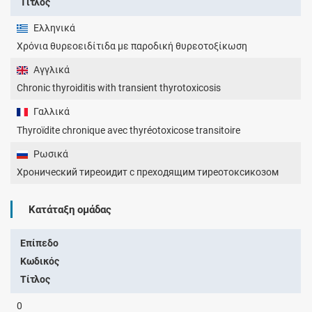
Τίτλος
Ελληνικά
Χρόνια θυρεοειδίτιδα με παροδική θυρεοτοξίκωση
Αγγλικά
Chronic thyroiditis with transient thyrotoxicosis
Γαλλικά
Thyroïdite chronique avec thyréotoxicose transitoire
Ρωσικά
Хронический тиреоидит с преходящим тиреотоксикозом
Κατάταξη ομάδας
Επίπεδο
Κωδικός
Τίτλος
0