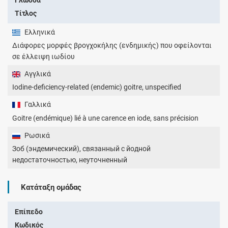
Τίτλος
Ελληνικά
Διάφορες μορφές βρογχοκήλης (ενδημικής) που οφείλονται
σε έλλειψη ιωδίου
Αγγλικά
Iodine-deficiency-related (endemic) goitre, unspecified
Γαλλικά
Goitre (endémique) lié à une carence en iode, sans précision
Ρωσικά
Зоб (эндемический), связанный с йодной
недостаточностью, неуточненный
Κατάταξη ομάδας
Επίπεδο
Κωδικός