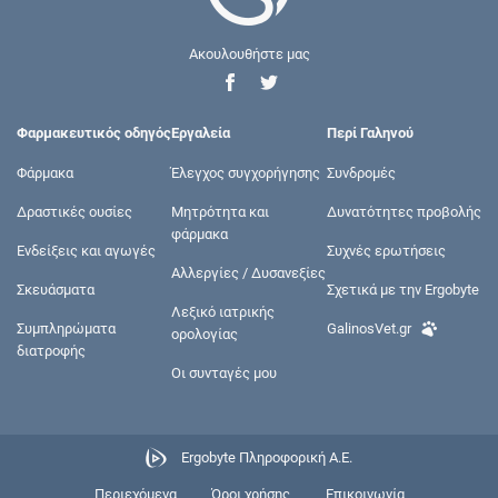
Ακουλουθήστε μας
Φαρμακευτικός οδηγός
Εργαλεία
Περί Γαληνού
Φάρμακα
Έλεγχος συγχορήγησης
Συνδρομές
Δραστικές ουσίες
Μητρότητα και
Δυνατότητες προβολής
φάρμακα
Ενδείξεις και αγωγές
Συχνές ερωτήσεις
Αλλεργίες / Δυσανεξίες
Σκευάσματα
Σχετικά με την Ergobyte
Λεξικό ιατρικής
Συμπληρώματα
GalinosVet.gr
ορολογίας
διατροφής
Οι συνταγές μου
Ergobyte Πληροφορική Α.Ε.
Περιεχόμενα
Όροι χρήσης
Επικοινωνία