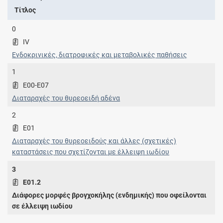
Τίτλος
0
IV
Ενδοκρινικές, διατροφικές και μεταβολικές παθήσεις
1
E00-E07
Διαταραχές του θυρεοειδή αδένα
2
E01
Διαταραχές του θυρεοειδούς και άλλες (σχετικές)
καταστάσεις που σχετίζονται με έλλειψη ιωδίου
3
E01.2
Διάφορες μορφές βρογχοκήλης (ενδημικής) που οφείλονται
σε έλλειψη ιωδίου