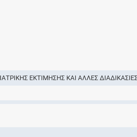
Ελέγξτε την αγωγή σας για αντενδείξεις και
αλληλεπιδράσεις μεταξύ των φαρμάκων
Οι συνταγές μου
Αποθηκεύστε τις συνταγές σας και
μοιραστείτε τις εύκολα και με ασφάλεια
Σ ΙΑΤΡΙΚΗΣ ΕΚΤΙΜΗΣΗΣ ΚΑΙ ΑΛΛΕΣ ΔΙΑΔΙΚΑΣΙΕ
Μητρότητα και φάρμακα
Ενημερωθείτε για την ασφάλεια χορήγησης
ενός φαρμάκου κατά τη διάρκεια της
εγκυμοσύνης ή του θηλασμού