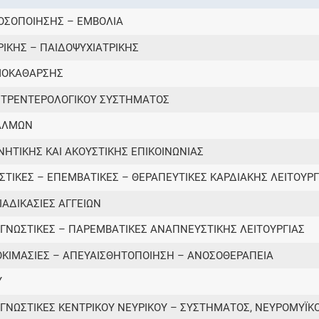
ΝΟΣΟΠΟΙΗΣΗΣ – ΕΜΒΟΛΙΑ
Συνδρομές
ΡΙΚΗΣ – ΠΑΙΔΟΨΥΧΙΑΤΡΙΚΗΣ
ΙΜΟΚΑΘΑΡΣΗΣ
Μάθετε περισσότερα για τα οφέλη και τις
επιπλέον παροχές των συνδρομητικών
ΑΣΤΡΕΝΤΕΡΟΛΟΓΙΚΟΥ ΣΥΣΤΗΜΑΤΟΣ
προγραμμάτων
ΘΑΛΜΩΝ
ΝΗΤΙΚΗΣ ΚΑΙ ΑΚΟΥΣΤΙΚΗΣ ΕΠΙΚΟΙΝΩΝΙΑΣ
ΣΤΙΚΕΣ – ΕΠΕΜΒΑΤΙΚΕΣ – ΘΕΡΑΠΕΥΤΙΚΕΣ ΚΑΡΔΙΑΚΗΣ ΛΕΙΤΟΥΡΓ
Ενδείξεις και αγωγές
ΙΑΔΙΚΑΣΙΕΣ ΑΓΓΕΙΩΝ
Βρείτε θεραπευτικές ενδείξεις και αγωγές για
νόσους, συμπτώματα και ιατρικές πράξεις
ΑΓΝΩΣΤΙΚΕΣ – ΠΑΡΕΜΒΑΤΙΚΕΣ ΑΝΑΠΝΕΥΣΤΙΚΗΣ ΛΕΙΤΟΥΡΓΙΑΣ
ΟΚΙΜΑΣΙΕΣ – ΑΠΕΥΑΙΣΘΗΤΟΠΟΙΗΣΗ – ΑΝΟΣΟΘΕΡΑΠΕΙΑ
Υ
Γνωρίζατε ότι...
ΑΓΝΩΣΤΙΚΕΣ ΚΕΝΤΡΙΚΟΥ ΝΕΥΡΙΚΟΥ – ΣΥΣΤΗΜΑΤΟΣ, ΝΕΥΡΟΜΥΪΚ