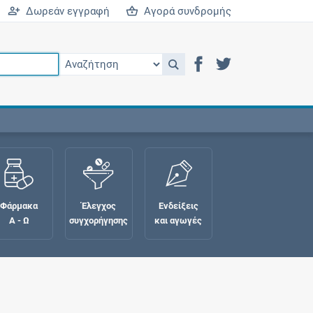
Δωρεάν εγγραφή
Αγορά συνδρομής
Φάρμακα
Έλεγχος
Ενδείξεις
Α - Ω
συγχορήγησης
και αγωγές