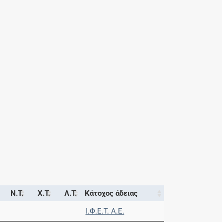
Ν.Τ.
Χ.Τ.
Λ.Τ.
Κάτοχος άδειας
Ι.Φ.Ε.Τ. A.E.