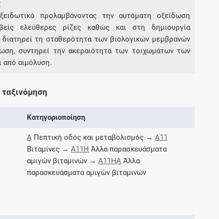
E
ξειδωτικό προλαμβάνοντας την αυτόματη οξείδωση
βείς ελεύθερες ρίζες καθώς και στη δημιουργία
Συνδρομές
Ε διατηρεί τη σταθερότητα των βιολογικών μεμβρανών
ωση, συντηρεί την ακεραιότητα των τοιχωμάτων των
Μάθετε περισσότερα για τα οφέλη και τις
επιπλέον παροχές των συνδρομητικών
 από αιμόλυση.
προγραμμάτων
 ταξινόμηση
Κατηγοριοποίηση
Ενδείξεις και αγωγές
A
Πεπτική οδός και μεταβολισμός →
A11
Βρείτε θεραπευτικές ενδείξεις και αγωγές για
Βιταμίνες →
A11H
Άλλα παρασκευάσματα
νόσους, συμπτώματα και ιατρικές πράξεις
αμιγών βιταμινών →
A11HA
Άλλα
παρασκευάσματα αμιγών βιταμινών
Γνωρίζατε ότι...