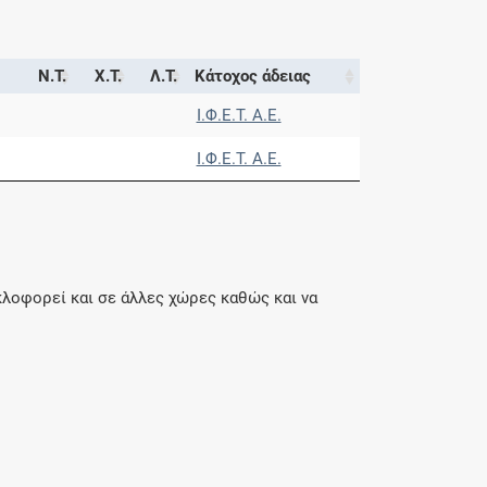
Ν.Τ.
Χ.Τ.
Λ.Τ.
Κάτοχος άδειας
Ι.Φ.Ε.Τ. A.E.
Ι.Φ.Ε.Τ. A.E.
κλοφορεί και σε άλλες χώρες καθώς και να