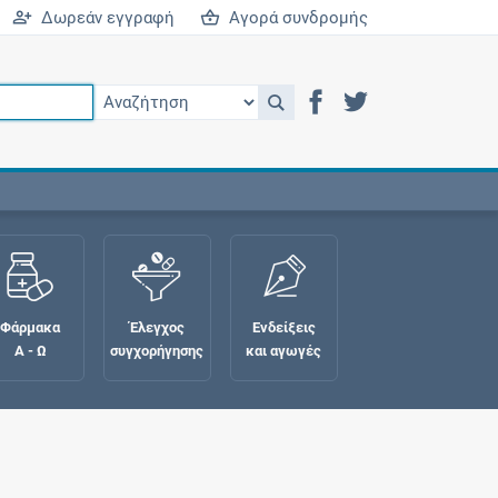
Δωρεάν εγγραφή
Αγορά συνδρομής
Φάρμακα
Έλεγχος
Ενδείξεις
Α - Ω
συγχορήγησης
και αγωγές