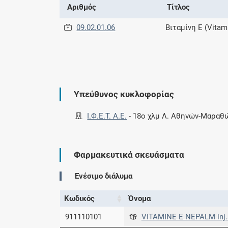
Αριθμός
Τίτλος
09.02.01.06
Βιταμίνη Ε (Vitam
Υπεύθυνος κυκλοφορίας
Ι.Φ.Ε.Τ. A.E.
-
18ο χλμ Λ. Αθηνών-Μαραθ
Φαρμακευτικά σκευάσματα
Ενέσιμο διάλυμα
Κωδικός
Όνομα
911110101
VITAMINE E NEPALM inj.