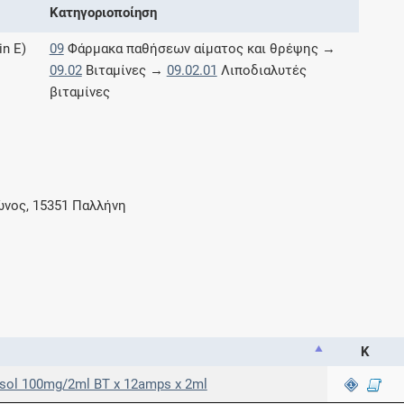
Κατηγοριοποίηση
Μοιραζόμαστε μαζί σας γεγονότα της
πορείας του Galinos.gr από το 2011 μέχρι
in E)
09
Φάρμακα παθήσεων αίματος και θρέψης →
σήμερα
09.02
Βιταμίνες →
09.02.01
Λιποδιαλυτές
βιταμίνες
ώνος, 15351 Παλλήνη
Κ
sol 100mg/2ml BT x 12amps x 2ml