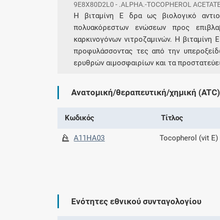
9E8X80D2L0 - .ALPHA.-TOCOPHEROL ACETAT
H βιταμίνη E δρα ως βιολογικό αντιο
πολυακόρεστων ενώσεων προς επιβλα
καρκινογόνων νιτροζαμινών. Η βιταμίνη 
προφυλάσσοντας τες από την υπεροξείδ
ερυθρών αιμοσφαιρίων και τα προστατεύει
Ανατομική/θεραπευτική/χημική (ATC)
Κωδικός
Τίτλος
A11HA03
Tocopherol (vit E)
Ενότητες εθνικού συνταγολογίου