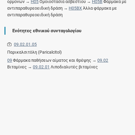
ορμονών →
H05
Ομοιοστασία ασβεστίου →
H05B
Φάρμακα με
αντιπαραθυρεοειδική δράση →
H05BX
Άλλα φάρμακα με
αντιπαραθυρεοειδική δράση
Ενότητες εθνικού συνταγολογίου
09.02.01.05
Παρικαλσιτόλη (Paricalcitol)
09
Φάρμακα παθήσεων αίματος και θρέψης →
09.02
Βιταμίνες →
09.02.01
Λιποδιαλυτές βιταμίνες