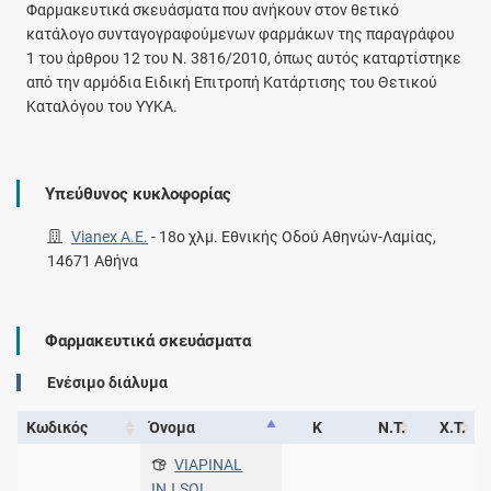
Φαρμακευτικά σκευάσματα που ανήκουν στον θετικό
κατάλογο συνταγογραφούμενων φαρμάκων της παραγράφου
1 του άρθρου 12 του Ν. 3816/2010, όπως αυτός καταρτίστηκε
από την αρμόδια Ειδική Επιτροπή Κατάρτισης του Θετικού
Καταλόγου του ΥΥΚΑ.
Υπεύθυνος κυκλοφορίας
Vianex A.E.
-
18ο χλμ. Εθνικής Οδού Αθηνών-Λαμίας,
14671 Αθήνα
Φαρμακευτικά σκευάσματα
Ενέσιμο διάλυμα
Κωδικός
Όνομα
Κ
Ν.Τ.
Χ.Τ.
VIAPINAL
INJ.SOL