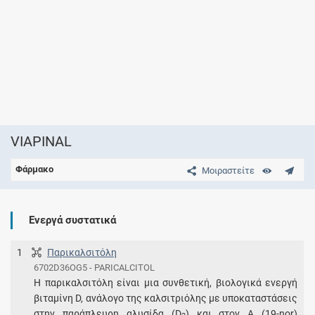
VIAPINAL
Φάρμακο
Μοιραστείτε
Ενεργά συστατικά
1
Παρικαλσιτόλη
6702D36OG5 - PARICALCITOL
Η παρικαλσιτόλη είναι μια συνθετική, βιολογικά ενεργή
βιταμίνη D, ανάλογο της καλσιτριόλης με υποκαταστάσεις
στην παράπλευρη αλυσίδα (D
) και στον Α (19-nor)