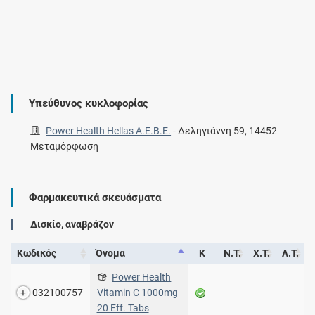
Υπεύθυνος κυκλοφορίας
Power Health Hellas Α.Ε.Β.Ε.
-
Δεληγιάννη 59, 14452
Μεταμόρφωση
Φαρμακευτικά σκευάσματα
Δισκίο, αναβράζον
Κωδικός
Όνομα
Κ
Ν.Τ.
Χ.Τ.
Λ.Τ.
Power Health
032100757
Vitamin C 1000mg
20 Eff. Tabs