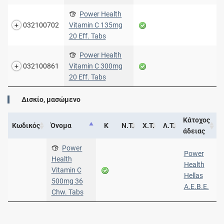
Power Health
032100702
Vitamin C 135mg
20 Eff. Tabs
Power Health
032100861
Vitamin C 300mg
20 Eff. Tabs
Δισκίο, μασώμενο
Κάτοχος
Κωδικός
Όνομα
Κ
Ν.Τ.
Χ.Τ.
Λ.Τ.
άδειας
Power
Power
Health
Health
Vitamin C
Hellas
500mg 36
Α.Ε.Β.Ε.
Chw. Tabs