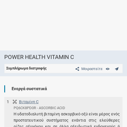
POWER HEALTH VITAMIN C
Συμπλήρωμα διατροφής
Μοιραστείτε
Ενεργά συστατικά
1
Βιταμίνη C
PQ6CK8PD0R - ASCORBIC ACID
Η υδατοδιαλυτή βιταμίνη ασκορβικό οξύ είναι μέρος ενός
προστατευτικού συστήματος ενάντια στις ελεύθερες
ρίζες οξυγόνου και σε άλλα οξειδωτικά ενδογενούς ή