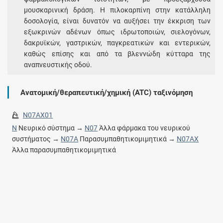
μουσκαρινική δράση. Η πιλοκαρπίνη στην κατάλληλη
δοσολογία, είναι δυνατόν να αυξήσει την έκκριση των
εξωκρινών αδένων όπως ιδρωτοποιών, σιελογόνων,
δακρυϊκών, γαστρικών, παγκρεατικών και εντερικών,
καθώς επίσης και από τα βλεννώδη κύτταρα της
αναπνευστικής οδού.
Ανατομική/θεραπευτική/χημική (ATC) ταξινόμηση
N07AX01
N
Νευρικό σύστημα →
N07
Άλλα φάρμακα του νευρικού
συστήματος →
N07A
Παρασυμπαθητικομιμητικά →
N07AX
Άλλα παρασυμπαθητικομιμητικά