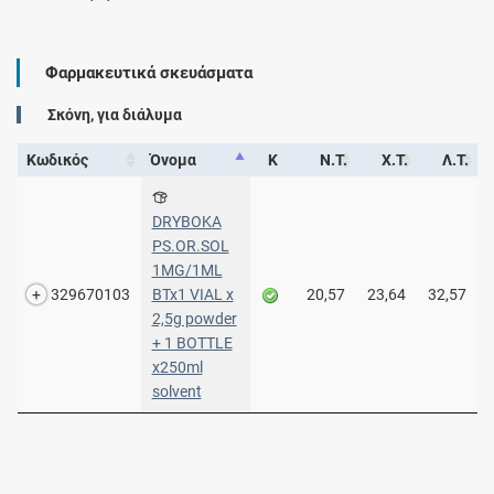
Φαρμακευτικά σκευάσματα
Σκόνη, για διάλυμα
Κωδικός
Όνομα
Κ
Ν.Τ.
Χ.Τ.
Λ.Τ.
DRYBOKA
PS.OR.SOL
1MG/1ML
329670103
BTx1 VIAL x
20,57
23,64
32,57
2,5g powder
+ 1 BOTTLE
x250ml
solvent