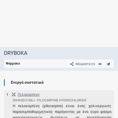
DRYBOKA
Φάρμακο
Μοιραστείτε
Ενεργά συστατικά
1
Πιλοκαρπίνη
0WW6D218XJ - PILOCARPINE HYDROCHLORIDE
Η πιλοκαρπίνη (pilocarpine) είναι ένας χολινεργικός
παρασυμπαθομιμητικός παράγοντας με ένα ευρύ φάσμα
φαρμακολογικών ιδιοτήτων, με προεξάρχουσα