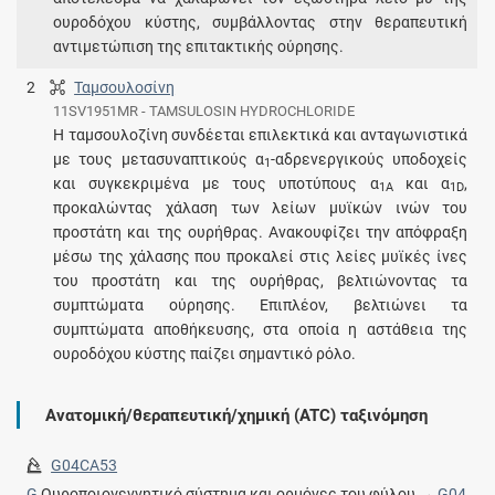
ουροδόχου κύστης, συμβάλλοντας στην θεραπευτική
αντιμετώπιση της επιτακτικής ούρησης.
2
Ταμσουλοσίνη
11SV1951MR - TAMSULOSIN HYDROCHLORIDE
H ταμσουλοζίνη συνδέεται επιλεκτικά και ανταγωνιστικά
με τους μετασυναπτικούς α
-αδρενεργικούς υποδοχείς
1
και συγκεκριμένα με τους υποτύπους α
και α
,
1A
1D
προκαλώντας χάλαση των λείων μυϊκών ινών του
προστάτη και της ουρήθρας. Ανακουφίζει την απόφραξη
μέσω της χάλασης που προκαλεί στις λείες μυϊκές ίνες
του προστάτη και της ουρήθρας, βελτιώνοντας τα
συμπτώματα ούρησης. Επιπλέον, βελτιώνει τα
συμπτώματα αποθήκευσης, στα οποία η αστάθεια της
ουροδόχου κύστης παίζει σημαντικό ρόλο.
Ανατομική/θεραπευτική/χημική (ATC) ταξινόμηση
G04CA53
G
Ουροποιογεννητικό σύστημα και ορμόνες του φύλου →
G04