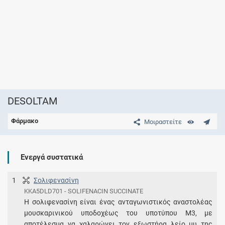
DESOLTAM
Φάρμακο
Μοιραστείτε
Ενεργά συστατικά
1
Σολιφενασίνη
KKA5DLD701 - SOLIFENACIN SUCCINATE
Η σολιφενασίνη είναι ένας ανταγωνιστικός αναστολέας
μουσκαρινικού υποδοχέως του υποτύπου Μ3, με
αποτέλεσμα να χαλαρώνει τον εξωστήρα λείο μυ της