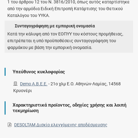
1 του άρθρου 12 του Ν. 3816/2010, όπως αυτός καταρτίστηκε
από την αρμόδια Ειδική Επιτροπή Κατάρτισης του Θετικού
Καταλόγου του ΥΥΚΑ.
Συνταγογράφηση με εμπορική ονομασία
Κατά την κάλυψη από τον ΕΟΠΥΥ του κόστους προμήθειας,
επιτρέπεται η υπό προϋποθέσεις συνταγογράφηση του
φαρμάκου με βάση την εμπορική ονομασία.
Υπεύθυνος κυκλοφορίας
Demo Α.Β.Ε.Ε.
-
21ο χλμ Ε.Ο. Αθηνών-Λαμίας, 14568
Κρυονέρι
Χαρακτηριστικά προϊοντος, οδηγίες χρήσης και λοιπή
τεκμηρίωση
DESOLTAM Δισκίο ελεγχόμενης αποδέσμευσης