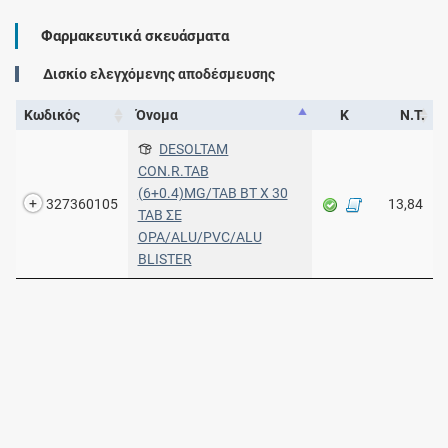
Φαρμακευτικά σκευάσματα
Δισκίο ελεγχόμενης αποδέσμευσης
Κωδικός
Όνομα
Κ
Ν.Τ.
DESOLTAM
CON.R.TAB
(6+0.4)MG/TAB BT X 30
327360105
13,84
TAB ΣΕ
OPA/ALU/PVC/ALU
BLISTER