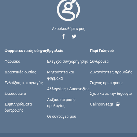
Ακουλουθήστε μας
Φαρμακευτικός οδηγός
Εργαλεία
Περί Γαληνού
Φάρμακα
Έλεγχος συγχορήγησης
Συνδρομές
Δραστικές ουσίες
Μητρότητα και
Δυνατότητες προβολής
φάρμακα
Ενδείξεις και αγωγές
Συχνές ερωτήσεις
Αλλεργίες / Δυσανεξίες
Σκευάσματα
Σχετικά με την Ergobyte
Λεξικό ιατρικής
Συμπληρώματα
GalinosVet.gr
ορολογίας
διατροφής
Οι συνταγές μου