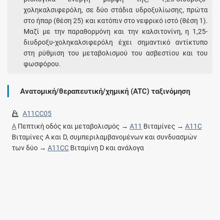
χοληκαλσιφερόλη, σε δύο στάδια υδροξυλίωσης, πρώτα
στο ήπαρ (θέση 25) και κατόπιν στο νεφρικό ιστό (θέση 1).
Μαζί με την παραθορμόνη και την καλσιτονίνη, η 1,25-
διυδροξυ-χοληκαλσιφερόλη έχει σημαντικό αντίκτυπο
στη ρύθμιση του μεταβολισμού του ασβεστίου και του
φωσφόρου.
Ανατομική/θεραπευτική/χημική (ATC) ταξινόμηση
A11CC05
A
Πεπτική οδός και μεταβολισμός →
A11
Βιταμίνες →
A11C
Βιταμίνες A και D, συμπεριλαμβανομένων και συνδυασμών
των δύο →
A11CC
Βιταμίνη D και ανάλογα