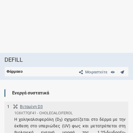
DEFILL
Φάρμακο
Μοιραστείτε
Ενεργά συστατικά
1
Βιταμίνη D3
1C6V77QF41 - CHOLECALCIFEROL
Η χοληκαλσιφερόλη (D
) σχηματίζεται στο δέρμα με την
3
έκθεση στο υπεριώδες (UV) φως και μετατρέπεται στη
βιολογικά ενεργή μορφή της, 1,25-διυδροξυ-