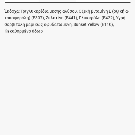
Έκδοχα: Τριγλυκερίδια μέσης αλύσου, Οξική βιταμίνη E (οξική α-
τοκοφερόλη) (E307), Ζελατίνη (E441), Γλυκερόλη (E422), Υγρή
σορβιτόλη μερικώς αφυδατωμένη, Sunset Yellow (E110),
Κεκαθαρμένο ύδωρ