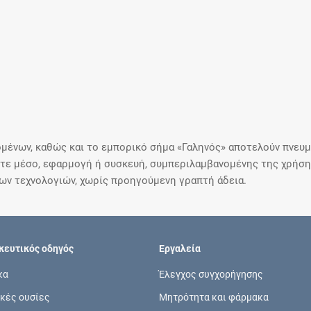
μένων, καθώς και το εμπορικό σήμα «Γαληνός» αποτελούν πνευμα
ε μέσο, εφαρμογή ή συσκευή, συμπεριλαμβανομένης της χρήσης
ιων τεχνολογιών, χωρίς προηγούμενη γραπτή άδεια.
ευτικός οδηγός
Εργαλεία
κα
Έλεγχος συγχορήγησης
κές ουσίες
Μητρότητα και φάρμακα