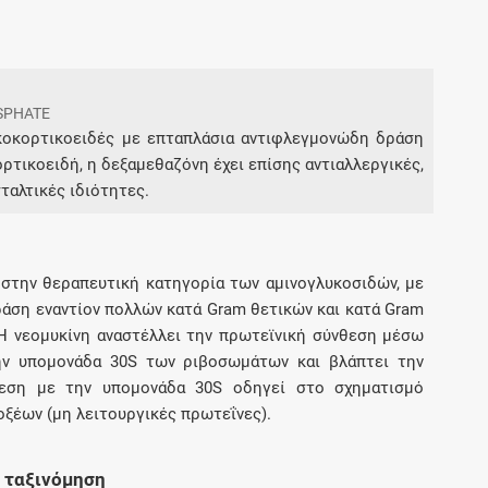
Συνδρομές
SPHATE
Μάθετε περισσότερα για τα οφέλη και τις
επιπλέον παροχές των συνδρομητικών
υκοκορτικοειδές με επταπλάσια αντιφλεγμονώδη δράση
προγραμμάτων
ρτικοειδή, η δεξαμεθαζόνη έχει επίσης αντιαλλεργικές,
ταλτικές ιδιότητες.
Ενδείξεις και αγωγές
ι στην θεραπευτική κατηγορία των αμινογλυκοσιδών, με
άση εναντίον πολλών κατά Gram θετικών και κατά Gram
Βρείτε θεραπευτικές ενδείξεις και αγωγές για
Η νεομυκίνη αναστέλλει την πρωτεϊνική σύνθεση μέσω
νόσους, συμπτώματα και ιατρικές πράξεις
ην υπομονάδα 30S των ριβοσωμάτων και βλάπτει την
εση με την υπομονάδα 30S οδηγεί στο σχηματισμό
ξέων (μη λειτουργικές πρωτεΐνες).
Γνωρίζατε ότι...
 ταξινόμηση