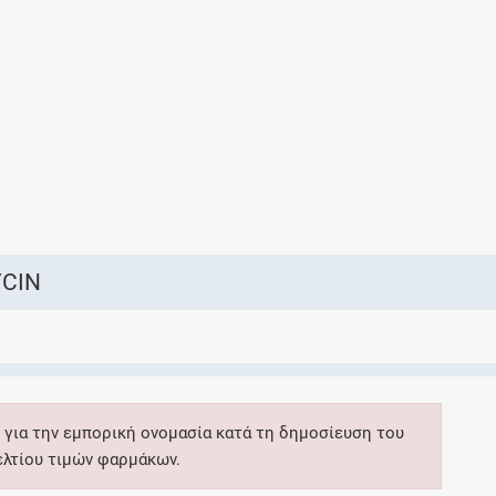
Ελέγξτε την αγωγή σας για αντενδείξεις και
αλληλεπιδράσεις μεταξύ των φαρμάκων
Οι συνταγές μου
Αποθηκεύστε τις συνταγές σας και
μοιραστείτε τις εύκολα και με ασφάλεια
CIN
Μητρότητα και φάρμακα
Ενημερωθείτε για την ασφάλεια χορήγησης
 για την εμπορική ονομασία κατά τη δημοσίευση του
ενός φαρμάκου κατά τη διάρκεια της
ελτίου τιμών φαρμάκων.
εγκυμοσύνης ή του θηλασμού