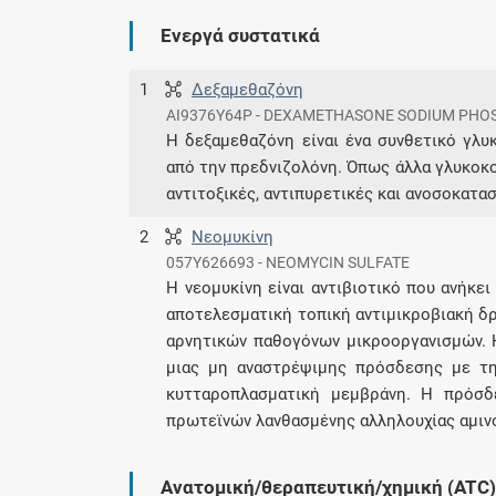
Ενεργά συστατικά
1
Δεξαμεθαζόνη
AI9376Y64P - DEXAMETHASONE SODIUM PHO
Η δεξαμεθαζόνη είναι ένα συνθετικό γλ
από την πρεδνιζολόνη. Όπως άλλα γλυκοκο
αντιτοξικές, αντιπυρετικές και ανοσοκατασ
2
Νεομυκίνη
057Y626693 - NEOMYCIN SULFATE
Η νεομυκίνη είναι αντιβιοτικό που ανήκε
αποτελεσματική τοπική αντιμικροβιακή δρ
αρνητικών παθογόνων μικροοργανισμών. 
μιας μη αναστρέψιμης πρόσδεσης με τ
κυτταροπλασματική μεμβράνη. Η πρόσδ
πρωτεϊνών λανθασμένης αλληλουχίας αμινο
Ανατομική/θεραπευτική/χημική (ATC)