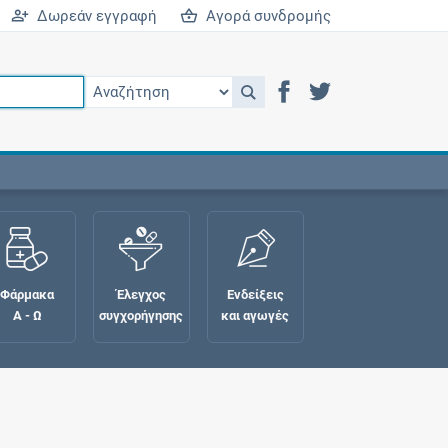
Δωρεάν εγγραφή
Αγορά συνδρομής
Φάρμακα
Έλεγχος
Ενδείξεις
Α - Ω
συγχορήγησης
και αγωγές