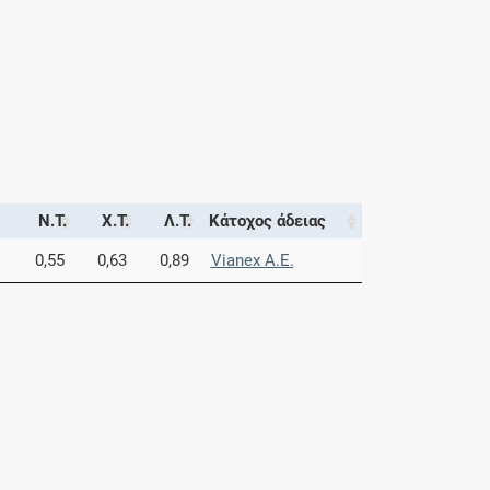
Ν.Τ.
Χ.Τ.
Λ.Τ.
Κάτοχος άδειας
0,55
0,63
0,89
Vianex A.E.