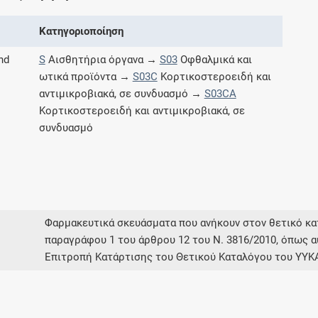
Μοιραζόμαστε μαζί σας γεγονότα της
πορείας του Galinos.gr από το 2011 μέχρι
Κατηγοριοποίηση
σήμερα
nd
S
Αισθητήρια όργανα →
S03
Οφθαλμικά και
ωτικά προϊόντα →
S03C
Κορτικοστεροειδή και
αντιμικροβιακά, σε συνδυασμό →
S03CA
Κορτικοστεροειδή και αντιμικροβιακά, σε
συνδυασμό
Φαρμακευτικά σκευάσματα που ανήκουν στον θετικό 
παραγράφου 1 του άρθρου 12 του Ν. 3816/2010, όπως α
Επιτροπή Κατάρτισης του Θετικού Καταλόγου του ΥΥΚ