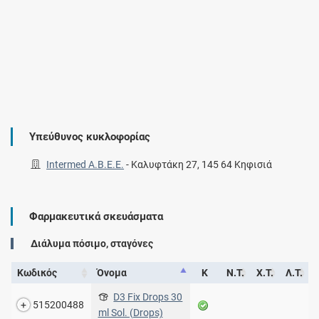
Υπεύθυνος κυκλοφορίας
Intermed Α.Β.Ε.Ε.
-
Καλυφτάκη 27, 145 64 Κηφισιά
Φαρμακευτικά σκευάσματα
Διάλυμα πόσιμο, σταγόνες
Κωδικός
Όνομα
Κ
Ν.Τ.
Χ.Τ.
Λ.Τ.
D3 Fix Drops 30
515200488
ml Sol. (Drops)