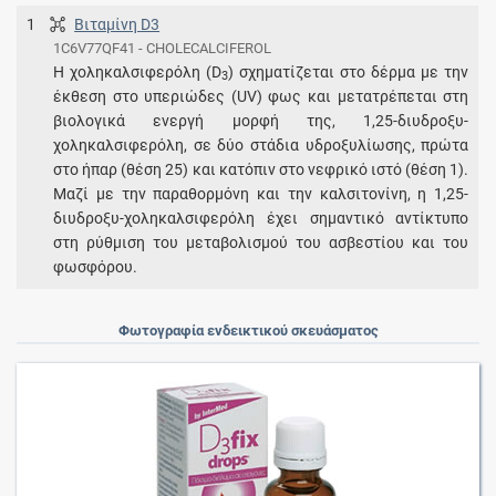
1
Βιταμίνη D3
1C6V77QF41 - CHOLECALCIFEROL
Η χοληκαλσιφερόλη (D
) σχηματίζεται στο δέρμα με την
3
έκθεση στο υπεριώδες (UV) φως και μετατρέπεται στη
βιολογικά ενεργή μορφή της, 1,25-διυδροξυ-
χοληκαλσιφερόλη, σε δύο στάδια υδροξυλίωσης, πρώτα
στο ήπαρ (θέση 25) και κατόπιν στο νεφρικό ιστό (θέση 1).
Μαζί με την παραθορμόνη και την καλσιτονίνη, η 1,25-
διυδροξυ-χοληκαλσιφερόλη έχει σημαντικό αντίκτυπο
στη ρύθμιση του μεταβολισμού του ασβεστίου και του
φωσφόρου.
Φωτογραφία ενδεικτικού σκευάσματος