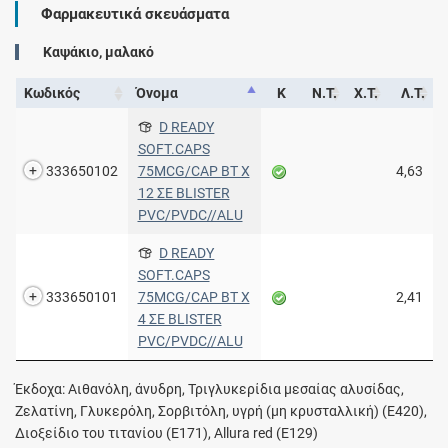
Φαρμακευτικά σκευάσματα
Καψάκιο, μαλακό
Κωδικός
Όνομα
Κ
Ν.Τ.
Χ.Τ.
Λ.Τ.
D READY
SOFT.CAPS
333650102
75MCG/CAP BT X
4,63
12 ΣΕ BLISTER
PVC/PVDC//ALU
D READY
SOFT.CAPS
333650101
75MCG/CAP BT X
2,41
4 ΣΕ BLISTER
PVC/PVDC//ALU
Έκδοχα: Αιθανόλη, άνυδρη, Τριγλυκερίδια μεσαίας αλυσίδας,
Ζελατίνη, Γλυκερόλη, Σορβιτόλη, υγρή (μη κρυσταλλική) (E420),
Διοξείδιο του τιτανίου (E171), Allura red (E129)