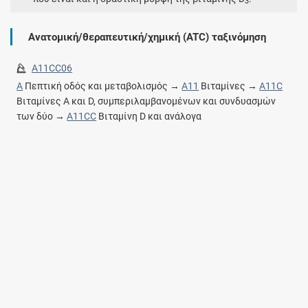
3
Ανατομική/θεραπευτική/χημική (ATC) ταξινόμηση
A11CC06
A
Πεπτική οδός και μεταβολισμός →
A11
Βιταμίνες →
A11C
Βιταμίνες A και D, συμπεριλαμβανομένων και συνδυασμών
των δύο →
A11CC
Βιταμίνη D και ανάλογα