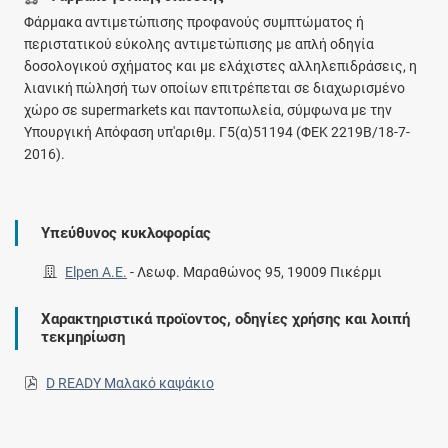
Φάρμακα αντιμετώπισης προφανούς συμπτώματος ή
περιστατικού εύκολης αντιμετώπισης με απλή οδηγία
δοσολογικού σχήματος και με ελάχιστες αλληλεπιδράσεις, η
λιανική πώλησή των οποίων επιτρέπεται σε διαχωρισμένο
χώρο σε supermarkets και παντοπωλεία, σύμφωνα με την
Υπουργική Απόφαση υπ'αριθμ. Γ5(α)51194 (ΦΕΚ 2219Β/18-7-
2016).
Υπεύθυνος κυκλοφορίας
Elpen A.E.
-
Λεωφ. Μαραθώνος 95, 19009 Πικέρμι
Χαρακτηριστικά προϊοντος, οδηγίες χρήσης και λοιπή
τεκμηρίωση
D READY Μαλακό καψάκιο