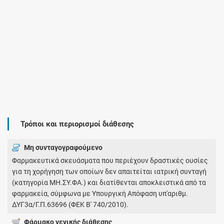
Τρόποι και περιορισμοί διάθεσης
Μη συνταγογραφούμενο
Φαρμακευτικά σκευάσματα που περιέχουν δραστικές ουσίες
για τη χορήγηση των οποίων δεν απαιτείται ιατρική συνταγή
(κατηγορία ΜΗ.ΣΥ.ΦΑ.) και διατίθενται αποκλειστικά από τα
φαρμακεία, σύμφωνα με Υπουργική Απόφαση υπ'αριθμ.
ΔΥΓ3α/Γ.Π.63696 (ΦΕΚ Β' 740/2010).
Φάρμακο γενικής διάθεσης