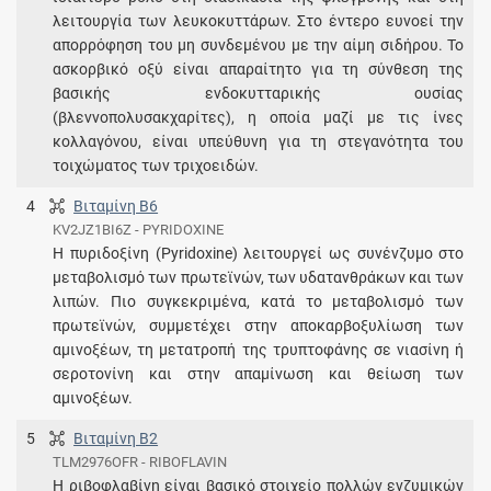
λειτουργία των λευκοκυττάρων. Στο έντερο ευνοεί την
απορρόφηση του μη συνδεμένου με την αίμη σιδήρου. Το
ασκορβικό οξύ είναι απαραίτητο για τη σύνθεση της
βασικής ενδοκυτταρικής ουσίας
(βλεννοπολυσακχαρίτες), η οποία μαζί με τις ίνες
κολλαγόνου, είναι υπεύθυνη για τη στεγανότητα του
τοιχώματος των τριχοειδών.
4
Βιταμίνη Β6
KV2JZ1BI6Z - PYRIDOXINE
Η πυριδοξίνη (Pyridoxine) λειτουργεί ως συνένζυμο στο
μεταβολισμό των πρωτεϊνών, των υδατανθράκων και των
λιπών. Πιο συγκεκριμένα, κατά το μεταβολισμό των
πρωτεϊνών, συμμετέχει στην αποκαρβοξυλίωση των
αμινοξέων, τη μετατροπή της τρυπτοφάνης σε νιασίνη ή
σεροτονίνη και στην απαμίνωση και θείωση των
αμινοξέων.
5
Βιταμίνη Β2
TLM2976OFR - RIBOFLAVIN
Η ριβοφλαβίνη είναι βασικό στοιχείο πολλών ενζυμικών