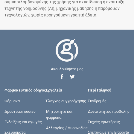
συμπεριλαμβανομένης της χρήσης για εκπαίδευση ή ανάπτυξη
τεχνητής νοημοσύνης (AI), μηχανικής μάθησης ή παρόμοιων
τεχνολογιών, χωρίς προηγούμενη γραπτή άδεια.
Ακουλουθήστε μας
Φαρμακευτικός οδηγός
Εργαλεία
Περί Γαληνού
Φάρμακα
Έλεγχος συγχορήγησης
Συνδρομές
Δραστικές ουσίες
Μητρότητα και
Δυνατότητες προβολής
φάρμακα
Ενδείξεις και αγωγές
Συχνές ερωτήσεις
Αλλεργίες / Δυσανεξίες
Σκευάσματα
Σχετικά με την Ergobyte