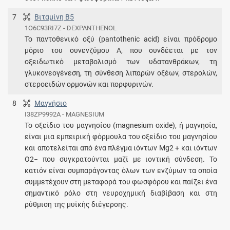
7
Βιταμίνη Β5
1O6C93RI7Z - DEXPANTHENOL
Το παντοθενικό οξύ (pantothenic acid) είναι πρόδρομο
μόριο του συνενζύμου Α, που συνδέεται με τον
οξειδωτικό μεταβολισμό των υδατανθράκων, τη
γλυκονεογένεση, τη σύνθεση λιπαρών οξέων, στερολών,
στεροειδών ορμονών και πορφυρινών.
8
Μαγνήσιο
I38ZP9992A - MAGNESIUM
Το οξείδιο του μαγνησίου (magnesium oxide), ή μαγνησία,
είναι μια εμπειρική φόρμουλα του οξείδιο του μαγνησίου
και αποτελείται από ένα πλέγμα ιόντων Mg2 + και ιόντων
O2− που συγκρατούνται μαζί με ιοντική σύνδεση. Το
κατιόν είναι συμπαράγοντας όλων των ενζύμων τα οποία
συμμετέχουν στη μεταφορά του φωσφόρου και παίζει ένα
σημαντικό ρόλο στη νευροχημική διαβίβαση και στη
ρύθμιση της μυϊκής διέγερσης.