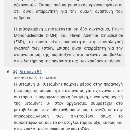
εξεργασιών. Επίσης, από πειραματικές έρευνες φαίνεται
ότι είναι απαραίτητη για την ομαλή ανάπτυξη του
εμβρύου.
Η ριβοφλαβίνη μετατρέπεται σε δύο συνένζυμα, Flavin
Mononucleotide (FMN) και Flavin Adenine Dinucleotide
(FAD), τα οποία είναι απαραίτητα στη φυσιολογική
αναπνοή των ιστών. Επίσης είναι απαραίτητη για την
ενεργοποίηση της πυριδοξίνης και πιθανόν συμβάλλει
στην διατήρηση της ακεραιότητας των ερυθροκυττάρων.
6
Βιταμίνη Β1
X66NSO3N35 - THIAMINE
Η βιταμίνη Β
(θειαμίνη) παίρνει μέρος στην παραγωγή
1
(έκλυση) της απαραίτητης ενέργειας για τις ανάγκες του
κυττάρου. Η πυροφωσφορική θειαμίνη, η ενεργός μορφή
της βιταμίνης Β
στον οργανισμό, συμμετέχει στο
1
μεταβολισμό των υδατανθράκων ως συνένζυμο στην
αποκαρβοξυλίωση των α-κετοξέων, όπως το
πυροσταφυλικό και το α-κετογλουταρικό οξύ, καθώς και
στον κύκλο των φωσφορικών πεντοζών.