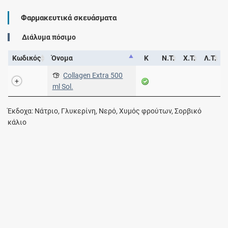
Φαρμακευτικά σκευάσματα
Διάλυμα πόσιμο
Κωδικός
Όνομα
Κ
Ν.Τ.
Χ.Τ.
Λ.Τ.
Collagen Extra 500
ml Sol.
Έκδοχα: Νάτριο, Γλυκερίνη, Νερό, Χυμός φρούτων, Σορβικό
κάλιο