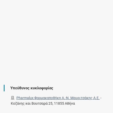
Υπεύθυνος κυκλοφορίας
Pharmalux Φαρμακαποθήκη Α.-Ν. Μαυριτσάκης Α.Ε.
-
Κοζάνης και Βουτσαρά 25, 11855 Αθήνα