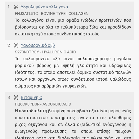
1
Υδρολυμένο κολλαγόνο
FHJ3ATL51C - BOVINE TYPE I COLLAGEN
Το κολλαγόνο είναι μια ομάδα ινώδων πρωτεϊνών που
βρίσκονται σε όλα τα πολυκύτταρα ζώα και προσδίδουν
εκτατική ισχύ στους συνδεστικούς ιστούς
2
Υαλουρονικό οξύ
S270N0TRQY - HYALURONIC ACID
To υαλουρονικό οξύ είναι πολυσακχαρίτης μεγάλου
μοριακού βάρους με υψηλή γλοιότητα και υδρόφιλες
ιδιότητες, το οποίο αποτελεί δομικό συστατικό πολλών
ιστών και οργάνων, όπως συνδετικού ιστού, υαλώδους
σώματος και αρθρικών επιφανειών.
3
Βιταμίνη C
PQ6CK8PD0R - ASCORBIC ACID
Η υδατοδιαλυτή βιταμίνη ασκορβικό οξύ είναι μέρος ενός
προστατευτικού συστήματος ενάντια στις ελεύθερες
ρίζες οξυγόνου και σε άλλα οξειδωτικά ενδογενούς ή
εξωγενούς προέλευσης τα οποία επίσης παίζουν
ιδιαίτερο ρόλο στη διαδικασία της φλεγμονής και στη