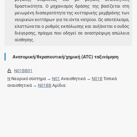
δραστικότητα. Ο μηχανισμός δράσης της βασίζεται στη
μειωμένη διαπερατότητα της κυτταρικής μεμβράνης των
νευρικών κυττάρων για τα ιόντα νατρίου. Ως αποτέλεσμα,
ελαττώνεται ο ρυθμός εκπόλωσης και αυξάνεται ο ουδός
διέγερσης, πράγμα που οδηγεί σε αναστρέψιμη απώλεια
αίσθησης.
Ανατομική/θεραπευτική/χημική (ATC) ταξινόμηση
N01BB01
N
Νευρικό σύστημα →
N01
Αναισθητικά →
N01B
Τοπικά
αναισθητικά →
N01BB
Αμίδια