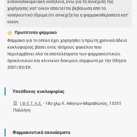
ενδονοσοκομειακή νοσηλεία, ενώ για τη συνέχιση της
χορήγησης κατ' οίκον απαιτείται βεβαίωση από το
νοσηλευτικό ίδρυμα ότι συνεχίζεται η φαρμακοθεραπεία κατ'
οίκον.
Πρωτότυπο φάρμακo
Φάρμακο για το οποίο έχει χορηγηθεί η πρώτη χρονικά άδεια
κυκλοφορίας βάσει ενός πλήρους φακέλου που
περιλαμβάνει όλα τα αποτελέσματα των φαρμακευτικών,
προκλινικών και κλινικών δοκιμών, σύμφωνα με την Οδηγία
2001/83/ΕΚ.
Υπεύθυνος κυκλοφορίας
Ι.Φ.Ε.Τ. A.E.
-
18ο χλμ Λ. Αθηνών-Μαραθώνος, 15351
Παλλήνη
Φαρμακευτικά σκευάσματα