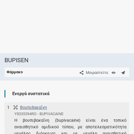
BUPISEN
Φάρμακο
Μοιραστείτε
Ενεργά συστατικά
1
Βουπιβακαΐνη
Y8335394RO - BUPIVACAINE
Η βουπιβακαΐνη (bupivacaine) είναι ένα τοπικό
αναισθητικό αμιδικού τύπου, με αποτελεσματικότητα
μεγάλης διάρκειας και με μεγάλη αναισθητική