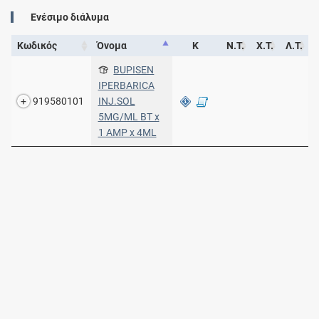
Ενέσιμο διάλυμα
Κωδικός
Όνομα
Κ
Ν.Τ.
Χ.Τ.
Λ.Τ.
BUPISEN
IPERBARICA
919580101
INJ.SOL
5MG/ML BT x
1 AMP x 4ML