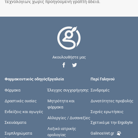
τεχνολογιών, χωρίς προηγούμενη γραπτή άδεια.
Ακουλουθήστε μας
Φαρμακευτικός οδηγός
Εργαλεία
Περί Γαληνού
Φάρμακα
Έλεγχος συγχορήγησης
Συνδρομές
Δραστικές ουσίες
Μητρότητα και
Δυνατότητες προβολής
φάρμακα
Ενδείξεις και αγωγές
Συχνές ερωτήσεις
Αλλεργίες / Δυσανεξίες
Σκευάσματα
Σχετικά με την Ergobyte
Λεξικό ιατρικής
Συμπληρώματα
GalinosVet.gr
ορολογίας