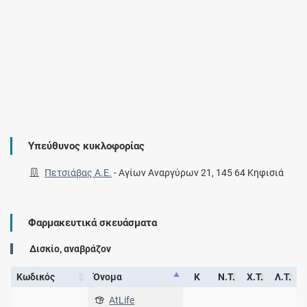
Υπεύθυνος κυκλοφορίας
Πετσιάβας Α.Ε.
-
Αγίων Αναργύρων 21, 145 64 Κηφισιά
Φαρμακευτικά σκευάσματα
Δισκίο, αναβράζον
Κωδικός
Όνομα
Κ
Ν.Τ.
Χ.Τ.
Λ.Τ.
AtLife