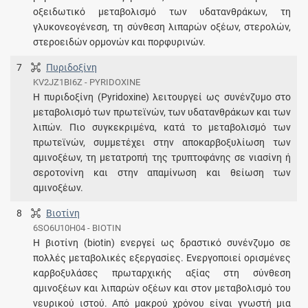
οξειδωτικό μεταβολισμό των υδατανθράκων, τη
γλυκονεογένεση, τη σύνθεση λιπαρών οξέων, στερολών,
στεροειδών ορμονών και πορφυρινών.
7
Πυριδοξίνη
KV2JZ1BI6Z - PYRIDOXINE
Η πυριδοξίνη (Pyridoxine) λειτουργεί ως συνένζυμο στο
μεταβολισμό των πρωτεϊνών, των υδατανθράκων και των
λιπών. Πιο συγκεκριμένα, κατά το μεταβολισμό των
πρωτεϊνών, συμμετέχει στην αποκαρβοξυλίωση των
αμινοξέων, τη μετατροπή της τρυπτοφάνης σε νιασίνη ή
σεροτονίνη και στην απαμίνωση και θείωση των
αμινοξέων.
8
Βιοτίνη
6SO6U10H04 - BIOTIN
Η βιοτίνη (biotin) ενεργεί ως δραστικό συνένζυμο σε
πολλές μεταβολικές εξεργασίες. Ενεργοποιεί ορισμένες
καρβοξυλάσες πρωταρχικής αξίας στη σύνθεση
αμινοξέων και λιπαρών οξέων και στον μεταβολισμό του
νευρικού ιστού. Από μακρού χρόνου είναι γνωστή μια