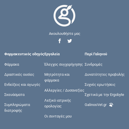
Ακουλουθήστε μας
Φαρμακευτικός οδηγός
Εργαλεία
Περί Γαληνού
Φάρμακα
Έλεγχος συγχορήγησης
Συνδρομές
Δραστικές ουσίες
Μητρότητα και
Δυνατότητες προβολής
φάρμακα
Ενδείξεις και αγωγές
Συχνές ερωτήσεις
Αλλεργίες / Δυσανεξίες
Σκευάσματα
Σχετικά με την Ergobyte
Λεξικό ιατρικής
Συμπληρώματα
GalinosVet.gr
ορολογίας
διατροφής
Οι συνταγές μου