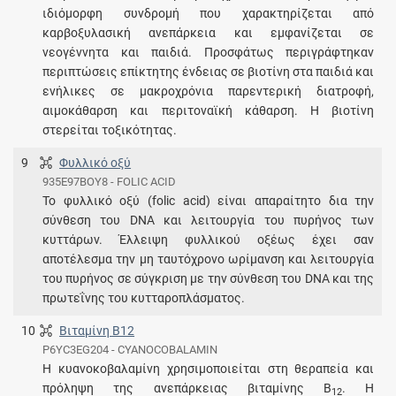
ιδιόμορφη συνδρομή που χαρακτηρίζεται από
καρβοξυλασική ανεπάρκεια και εμφανίζεται σε
νεογέννητα και παιδιά. Προσφάτως περιγράφτηκαν
περιπτώσεις επίκτητης ένδειας σε βιοτίνη στα παιδιά και
ενήλικες σε μακροχρόνια παρεντερική διατροφή,
αιμοκάθαρση και περιτοναϊκή κάθαρση. Η βιοτίνη
στερείται τοξικότητας.
9
Φυλλικό οξύ
935E97BOY8 - FOLIC ACID
Το φυλλικό οξύ (folic acid) είναι απαραίτητο δια την
σύνθεση του DNA και λειτουργία του πυρήνος των
κυττάρων. Έλλειψη φυλλικού οξέως έχει σαν
αποτέλεσμα την μη ταυτόχρονο ωρίμανση και λειτουργία
του πυρήνος σε σύγκριση με την σύνθεση του DNA και της
πρωτεΐνης του κυτταροπλάσματος.
10
Βιταμίνη B12
P6YC3EG204 - CYANOCOBALAMIN
Η κυανοκοβαλαμίνη χρησιμοποιείται στη θεραπεία και
πρόληψη της ανεπάρκειας βιταμίνης Β
. Η
12