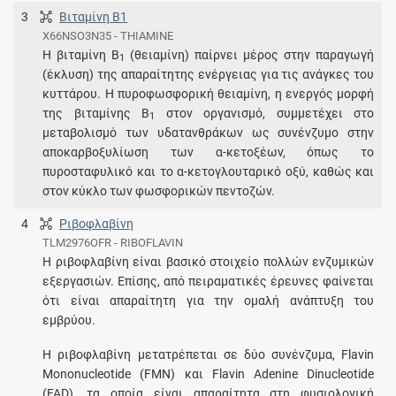
3
Βιταμίνη Β1
X66NSO3N35 - THIAMINE
Η βιταμίνη Β
(θειαμίνη) παίρνει μέρος στην παραγωγή
1
(έκλυση) της απαραίτητης ενέργειας για τις ανάγκες του
κυττάρου. Η πυροφωσφορική θειαμίνη, η ενεργός μορφή
της βιταμίνης Β
στον οργανισμό, συμμετέχει στο
1
μεταβολισμό των υδατανθράκων ως συνένζυμο στην
αποκαρβοξυλίωση των α-κετοξέων, όπως το
πυροσταφυλικό και το α-κετογλουταρικό οξύ, καθώς και
στον κύκλο των φωσφορικών πεντοζών.
4
Ριβοφλαβίνη
TLM2976OFR - RIBOFLAVIN
Η ριβοφλαβίνη είναι βασικό στοιχείο πολλών ενζυμικών
εξεργασιών. Επίσης, από πειραματικές έρευνες φαίνεται
ότι είναι απαραίτητη για την ομαλή ανάπτυξη του
εμβρύου.
Η ριβοφλαβίνη μετατρέπεται σε δύο συνένζυμα, Flavin
Mononucleotide (FMN) και Flavin Adenine Dinucleotide
(FAD), τα οποία είναι απαραίτητα στη φυσιολογική