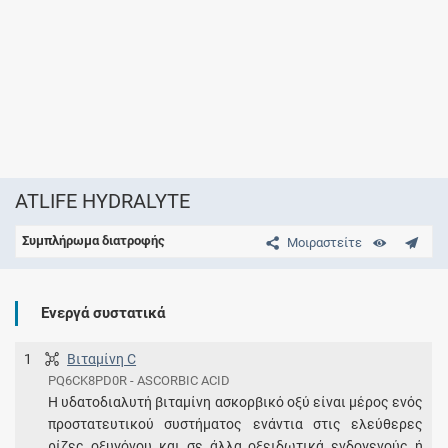
ATLIFE HYDRALYTE
Συμπλήρωμα διατροφής
Μοιραστείτε
Ενεργά συστατικά
1
Βιταμίνη C
PQ6CK8PD0R - ASCORBIC ACID
Η υδατοδιαλυτή βιταμίνη ασκορβικό οξύ είναι μέρος ενός
προστατευτικού συστήματος ενάντια στις ελεύθερες
ρίζες οξυγόνου και σε άλλα οξειδωτικά ενδογενούς ή