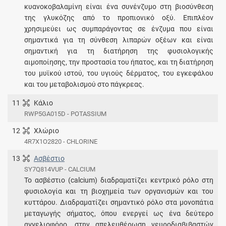
κυανοκοβαλαμίνη είναι ένα συνένζυμο στη βιοσύνθεση
της γλυκόζης από το προπιονικό οξύ. Επιπλέον
χρησιμεύει ως συμπαράγοντας σε ένζυμα που είναι
σημαντικά για τη σύνθεση λιπαρών οξέων και είναι
σημαντική για τη διατήρηση της φυσιολογικής
αιμοποίησης, την προστασία του ήπατος, και τη διατήρηση
του μυϊκού ιστού, του υγιούς δέρματος, του εγκεφάλου
και του μεταβολισμού στο πάγκρεας.
11
Κάλιο
RWP5GA015D - POTASSIUM
12
Χλώριο
4R7X1O2820 - CHLORINE
13
Ασβέστιο
SY7Q814VUP - CALCIUM
Το ασβέστιο (calcium) διαδραματίζει κεντρικό ρόλο στη
φυσιολογία και τη βιοχημεία των οργανισμών και του
κυττάρου. Διαδραματίζει σημαντικό ρόλο στα μονοπάτια
μεταγωγής σήματος, όπου ενεργεί ως ένα δεύτερο
αγγελιοφόρο, στην απελευθέρωση νευροδιαβιβαστών