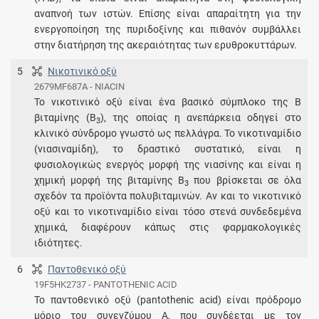
αναπνοή των ιστών. Επίσης είναι απαραίτητη για την
ενεργοποίηση της πυριδοξίνης και πιθανόν συμβάλλει
στην διατήρηση της ακεραιότητας των ερυθροκυττάρων.
5
Νικοτινικό οξύ
2679MF687A - NIACIN
Το νικοτινικό οξύ είναι ένα βασικό σύμπλοκο της Β
βιταμίνης (Β
), της οποίας η ανεπάρκεια οδηγεί στο
3
κλινικό σύνδρομο γνωστό ως πελλάγρα. Το νικοτιναμίδιο
(νιασιναμίδη), το δραστικό συστατικό, είναι η
φυσιολογικώς ενεργός μορφή της νιασίνης και είναι η
χημική μορφή της βιταμίνης Β
που βρίσκεται σε όλα
3
σχεδόν τα προϊόντα πολυβιταμινών. Αν και το νικοτινικό
οξύ και το νικοτιναμίδιο είναι τόσο στενά συνδεδεμένα
χημικά, διαφέρουν κάπως στις φαρμακολογικές
ιδιότητες.
6
Παντοθενικό οξύ
19F5HK2737 - PANTOTHENIC ACID
Το παντοθενικό οξύ (pantothenic acid) είναι πρόδρομο
μόριο του συνενζύμου Α, που συνδέεται με τον