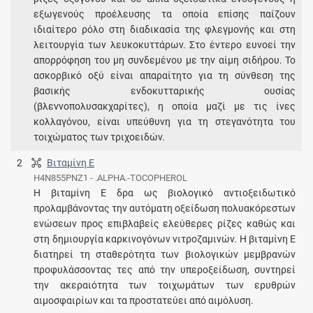
εξωγενούς προέλευσης τα οποία επίσης παίζουν
ιδιαίτερο ρόλο στη διαδικασία της φλεγμονής και στη
λειτουργία των λευκοκυττάρων. Στο έντερο ευνοεί την
απορρόφηση του μη συνδεμένου με την αίμη σιδήρου. Το
ασκορβικό οξύ είναι απαραίτητο για τη σύνθεση της
βασικής ενδοκυτταρικής ουσίας
(βλεννοπολυσακχαρίτες), η οποία μαζί με τις ίνες
κολλαγόνου, είναι υπεύθυνη για τη στεγανότητα του
τοιχώματος των τριχοειδών.
2
Βιταμίνη E
H4N855PNZ1 - .ALPHA.-TOCOPHEROL
H βιταμίνη E δρα ως βιολογικό αντιοξειδωτικό
προλαμβάνοντας την αυτόματη οξείδωση πολυακόρεστων
ενώσεων προς επιβλαβείς ελεύθερες ρίζες καθώς και
στη δημιουργία καρκινογόνων νιτροζαμινών. Η βιταμίνη Ε
διατηρεί τη σταθερότητα των βιολογικών μεμβρανών
προφυλάσσοντας τες από την υπεροξείδωση, συντηρεί
την ακεραιότητα των τοιχωμάτων των ερυθρών
αιμοσφαιρίων και τα προστατεύει από αιμόλυση.