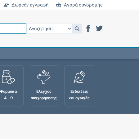
Δωρεάν εγγραφή
Αγορά συνδρομής
Φάρμακα
Έλεγχος
Ενδείξεις
Α - Ω
συγχορήγησης
και αγωγές