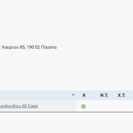
Μοιραζόμαστε μαζί σας γεγονότα της
πορείας του Galinos.gr από το 2011 μέχρι
σήμερα
Λαυρίου 85, 190 02 Παιανία
Κ
Ν.Τ.
Χ.Τ.
λούλουδου 60 Caps