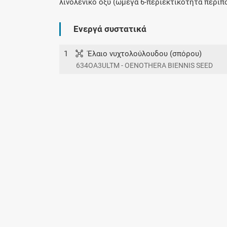
λινολενικό οξύ (ωμέγα 6-περιεκτικότητα περίπο
Ενεργά συστατικά
1
Έλαιο νυχτολούλουδου (σπόρου)
634OA3ULTM - OENOTHERA BIENNIS SEED