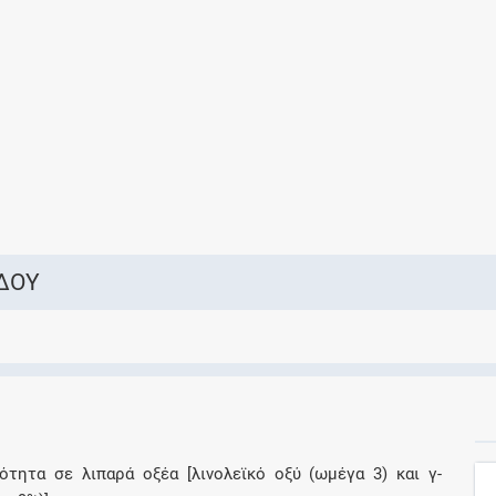
Ελέγξτε την αγωγή σας για αντενδείξεις και
αλληλεπιδράσεις μεταξύ των φαρμάκων
Οι συνταγές μου
Αποθηκεύστε τις συνταγές σας και
μοιραστείτε τις εύκολα και με ασφάλεια
ΔΟΥ
Μητρότητα και φάρμακα
Ενημερωθείτε για την ασφάλεια χορήγησης
ενός φαρμάκου κατά τη διάρκεια της
εγκυμοσύνης ή του θηλασμού
ότητα σε λιπαρά οξέα [λινολεϊκό οξύ (ωμέγα 3) και γ-