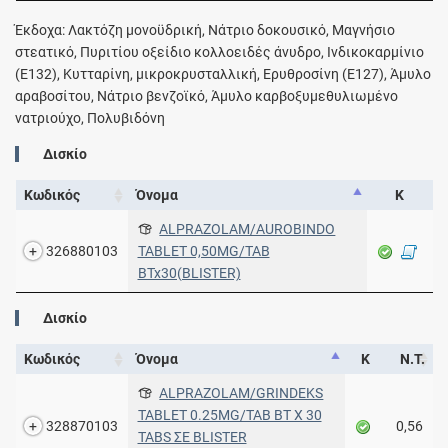
Έκδοχα: Λακτόζη μονοϋδρική, Νάτριο δοκουσικό, Μαγνήσιο
στεατικό, Πυριτίου οξείδιο κολλοειδές άνυδρο, Ινδικοκαρμίνιο
(E132), Κυτταρίνη, μικροκρυσταλλική, Ερυθροσίνη (E127), Άμυλο
αραβοσίτου, Νάτριο βενζοϊκό, Άμυλο καρβοξυμεθυλιωμένο
νατριούχο, Πολυβιδόνη
Δισκίο
Κωδικός
Όνομα
Κ
ALPRAZOLAM/AUROBINDO
326880103
TABLET 0,50MG/TAB
BTx30(BLISTER)
Δισκίο
Κωδικός
Όνομα
Κ
Ν.Τ.
ALPRAZOLAM/GRINDEKS
TABLET 0.25MG/TAB BT X 30
328870103
0,56
TABS ΣΕ BLISTER