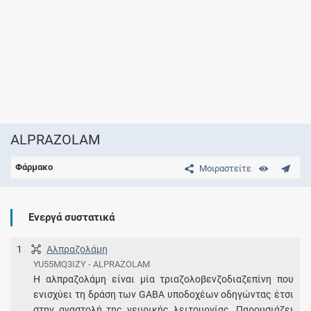
ALPRAZOLAM
Φάρμακο
Μοιραστείτε
Ενεργά συστατικά
1
Αλπραζολάμη
YU55MQ3IZY - ALPRAZOLAM
Η αλπραζολάμη είναι μία τριαζολοβενζοδιαζεπίνη που
ενισχύει τη δράση των GABA υποδοχέων οδηγώντας έτσι
στην αναστολή της νευρικής λειτουργίας. Παρουσιάζει