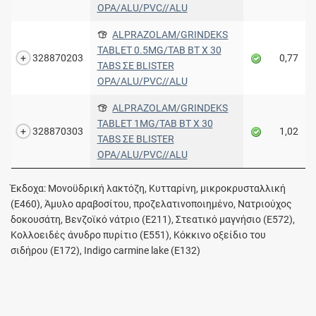
OPA/ALU/PVC//ALU
ALPRAZOLAM/GRINDEKS
TABLET 0.5MG/TAB BT X 30
328870203
0,77
TABS ΣΕ BLISTER
OPA/ALU/PVC//ALU
ALPRAZOLAM/GRINDEKS
TABLET 1MG/TAB BT X 30
328870303
1,02
TABS ΣΕ BLISTER
OPA/ALU/PVC//ALU
Έκδοχα: Μονοϋδρική λακτόζη, Κυτταρίνη, μικροκρυσταλλική
(E460), Άμυλο αραβοσίτου, προζελατινοποιημένο, Νατριούχος
δοκουσάτη, Βενζοϊκό νάτριο (E211), Στεατικό μαγνήσιο (E572),
Κολλοειδές άνυδρο πυρίτιο (E551), Κόκκινο οξείδιο του
σιδήρου (E172), Indigo carmine lake (E132)