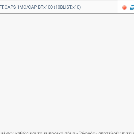
T.CAPS 1MC/CAP ΒΤx100 (10BLIST.x10)
μένων, καθώς και το εμπορικό σήμα «Γαληνός» αποτελούν πνευμα