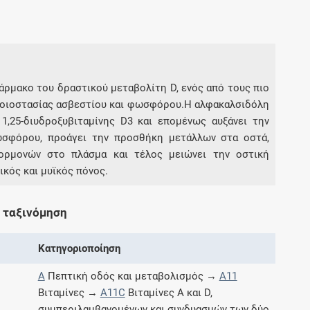
Συνδρομές
Μάθετε περισσότερα για τα οφέλη και τις
επιπλέον παροχές των συνδρομητικών
φάρμακο του δραστικού μεταβολίτη D, ενός από τους πιο
προγραμμάτων
μοιοστασίας ασβεστίου και φωσφόρου.Η αλφακαλσιδόλη
1,25-διυδροξυβιταμίνης D3 και επομένως αυξάνει την
ωσφόρου, προάγει την προσθήκη μετάλλων στα οστά,
 ορμονών στο πλάσμα και τέλος μειώνει την οστική
κός και μυϊκός πόνος.
Ενδείξεις και αγωγές
Βρείτε θεραπευτικές ενδείξεις και αγωγές για
 ταξινόμηση
νόσους, συμπτώματα και ιατρικές πράξεις
Κατηγοριοποίηση
A
Πεπτική οδός και μεταβολισμός →
A11
Γνωρίζατε ότι...
Βιταμίνες →
A11C
Βιταμίνες A και D,
συμπεριλαμβανομένων και συνδυασμών των δύο