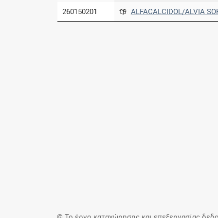
260150201
ALFACALCIDOL/ALVIA SOF
© Το έργο καταχώρησης και επεξεργασίας δεδο