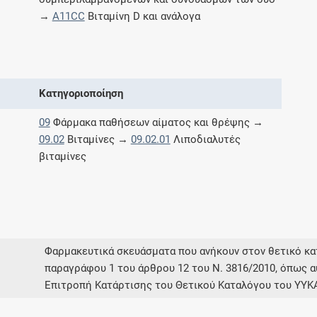
Μοιραζόμαστε μαζί σας γεγονότα της
→
A11CC
Βιταμίνη D και ανάλογα
πορείας του Galinos.gr από το 2011 μέχρι
σήμερα
Κατηγοριοποίηση
09
Φάρμακα παθήσεων αίματος και θρέψης →
09.02
Βιταμίνες →
09.02.01
Λιποδιαλυτές
βιταμίνες
Φαρμακευτικά σκευάσματα που ανήκουν στον θετικό 
παραγράφου 1 του άρθρου 12 του Ν. 3816/2010, όπως α
Επιτροπή Κατάρτισης του Θετικού Καταλόγου του ΥΥΚ