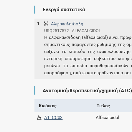
Ενεργά συστατικά
1
Αλφακαλσιδόλη
URQ2517572 - ALFACALCIDOL
Η αλφακαλσιδόλη (alfacalcidol) είναι προ
σημαντικούς παράγοντες ρύθμισης της ο
αυξάνει τα επίπεδα της ανακυκλούμενης 
εντερική απορρόφηση ασβεστίου και φ
μειώνει τα επίπεδα παραθυρεοειδικών
απορρόφηση, οπότε καταπραΰνονται ο οστι
Ανατομική/θεραπευτική/χημική (ATC)
Κωδικός
Τίτλος
A11CC03
Alfacalcidol