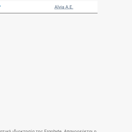
Alvia Α.Ε.
τική ιδιοκτησία της Ergobyte. Απαγορεύεται η