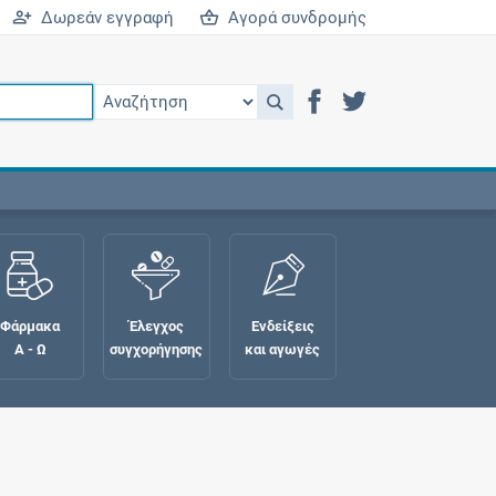
Δωρεάν εγγραφή
Αγορά συνδρομής
Φάρμακα
Έλεγχος
Ενδείξεις
Α - Ω
συγχορήγησης
και αγωγές