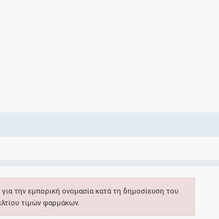
Ελέγξτε την αγωγή σας για αντενδείξεις και
αλληλεπιδράσεις μεταξύ των φαρμάκων
Οι συνταγές μου
Αποθηκεύστε τις συνταγές σας και
μοιραστείτε τις εύκολα και με ασφάλεια
Μητρότητα και φάρμακα
Ενημερωθείτε για την ασφάλεια χορήγησης
 για την εμπορική ονομασία κατά τη δημοσίευση του
ενός φαρμάκου κατά τη διάρκεια της
ελτίου τιμών φαρμάκων.
εγκυμοσύνης ή του θηλασμού